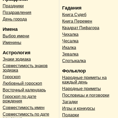
Праздники
Гадания
Поздравления
Книга Судеб
День города
Книга Перемен
Квадрат Пифагора
Имена
Чихалка
Выбор имени
Чесалка
Именины
Икалка
Астрология
Зевалка
Знаки зодиака
Спотыкалка
Совместимость знаков
зодиака
Фольклор
Гороскоп
Народные приметы на
каждый день
Любовный гороскоп
Народные приметы
Восточный календарь
Пословицы и поговорки
Гороскоп по дате
рождения
Загадки
Совместимость имен
Игры и конкурсы
Совместимость по дате
Подарки