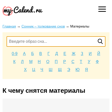
Главная
→
Сонник – толкование снов
→
Материалы
0-9
А
Б
В
Г
Д
Е
Ж
З
И
Й
К
Л
М
Н
О
П
Р
С
Т
У
Ф
Х
Ц
Ч
Ш
Щ
Э
Ю
Я
К чему снятся материалы