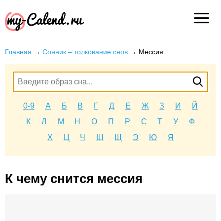
Главная
→
Сонник – толкование снов
→
Мессия
0-9
А
Б
В
Г
Д
Е
Ж
З
И
Й
К
Л
М
Н
О
П
Р
С
Т
У
Ф
Х
Ц
Ч
Ш
Щ
Э
Ю
Я
К чему снится мессия