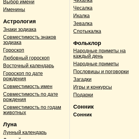
Чихалка
Выбор имени
Чесалка
Именины
Икалка
Астрология
Зевалка
Знаки зодиака
Спотыкалка
Совместимость знаков
зодиака
Фольклор
Гороскоп
Народные приметы на
каждый день
Любовный гороскоп
Народные приметы
Восточный календарь
Пословицы и поговорки
Гороскоп по дате
рождения
Загадки
Совместимость имен
Игры и конкурсы
Совместимость по дате
Подарки
рождения
Сонник
Совместимость по годам
животных
Сонник
Луна
Лунный календарь