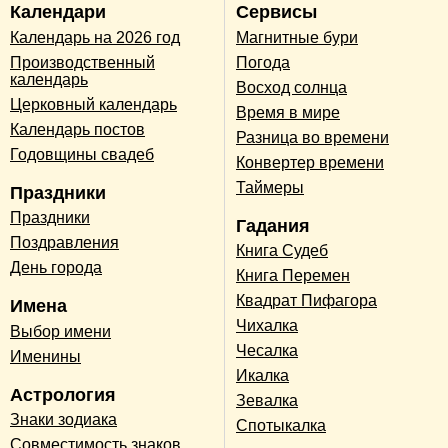
Календари
Сервисы
Календарь на 2026 год
Магнитные бури
Производственный
Погода
календарь
Восход солнца
Церковный календарь
Время в мире
Календарь постов
Разница во времени
Годовщины свадеб
Конвертер времени
Таймеры
Праздники
Праздники
Гадания
Поздравления
Книга Судеб
День города
Книга Перемен
Квадрат Пифагора
Имена
Чихалка
Выбор имени
Чесалка
Именины
Икалка
Астрология
Зевалка
Знаки зодиака
Спотыкалка
Совместимость знаков