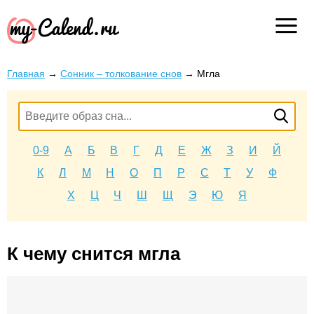
Главная
→
Сонник – толкование снов
→
Мгла
0-9
А
Б
В
Г
Д
Е
Ж
З
И
Й
К
Л
М
Н
О
П
Р
С
Т
У
Ф
Х
Ц
Ч
Ш
Щ
Э
Ю
Я
К чему снится мгла