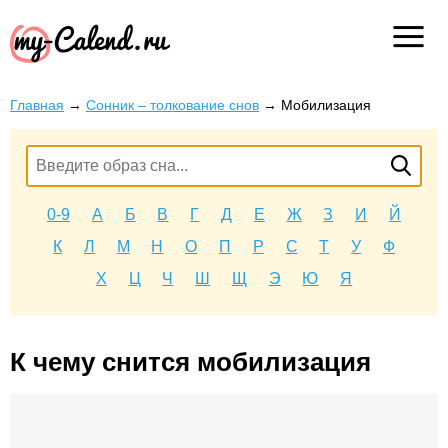
Главная
→
Сонник – толкование снов
→
Мобилизация
0-9
А
Б
В
Г
Д
Е
Ж
З
И
Й
К
Л
М
Н
О
П
Р
С
Т
У
Ф
Х
Ц
Ч
Ш
Щ
Э
Ю
Я
К чему снится мобилизация