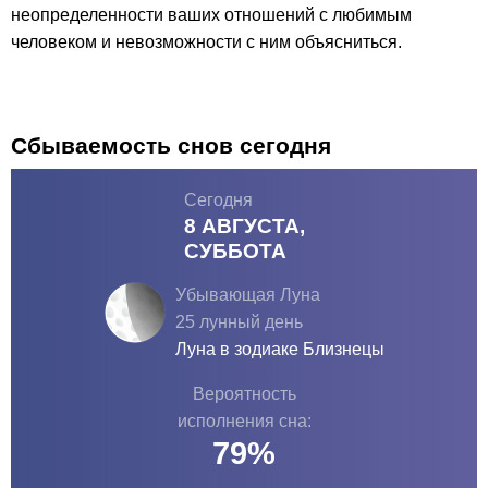
неопределенности ваших отношений с любимым
человеком и невозможности с ним объясниться.
Сбываемость снов сегодня
Сегодня
8 АВГУСТА,
СУББОТА
Убывающая Луна
25 лунный день
Луна в зодиаке
Близнецы
Вероятность
исполнения сна:
79
%