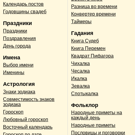
Календарь постов
Разница во времени
Годовщины свадеб
Конвертер времени
Таймеры
Праздники
Праздники
Гадания
Поздравления
Книга Судеб
День города
Книга Перемен
Квадрат Пифагора
Имена
Чихалка
Выбор имени
Чесалка
Именины
Икалка
Астрология
Зевалка
Знаки зодиака
Спотыкалка
Совместимость знаков
зодиака
Фольклор
Гороскоп
Народные приметы на
каждый день
Любовный гороскоп
Народные приметы
Восточный календарь
Пословицы и поговорки
Гороскоп по дате