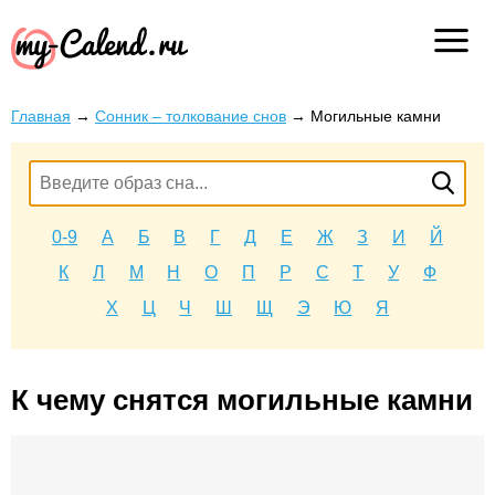
Главная
→
Сонник – толкование снов
→
Могильные камни
0-9
А
Б
В
Г
Д
Е
Ж
З
И
Й
К
Л
М
Н
О
П
Р
С
Т
У
Ф
Х
Ц
Ч
Ш
Щ
Э
Ю
Я
К чему снятся могильные камни