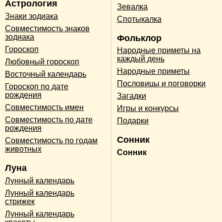
Астрология
Зевалка
Знаки зодиака
Спотыкалка
Совместимость знаков
зодиака
Фольклор
Гороскоп
Народные приметы на
каждый день
Любовный гороскоп
Народные приметы
Восточный календарь
Пословицы и поговорки
Гороскоп по дате
рождения
Загадки
Совместимость имен
Игры и конкурсы
Совместимость по дате
Подарки
рождения
Сонник
Совместимость по годам
животных
Сонник
Луна
Лунный календарь
Лунный календарь
стрижек
Лунный календарь