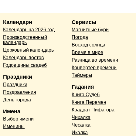
Календари
Сервисы
Календарь на 2026 год
Магнитные бури
Производственный
Погода
календарь
Восход солнца
Церковный календарь
Время в мире
Календарь постов
Разница во времени
Годовщины свадеб
Конвертер времени
Таймеры
Праздники
Праздники
Гадания
Поздравления
Книга Судеб
День города
Книга Перемен
Квадрат Пифагора
Имена
Чихалка
Выбор имени
Чесалка
Именины
Икалка