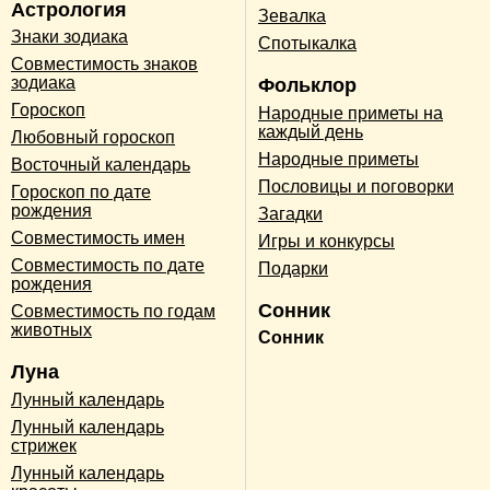
Астрология
Зевалка
Знаки зодиака
Спотыкалка
Совместимость знаков
зодиака
Фольклор
Гороскоп
Народные приметы на
каждый день
Любовный гороскоп
Народные приметы
Восточный календарь
Пословицы и поговорки
Гороскоп по дате
рождения
Загадки
Совместимость имен
Игры и конкурсы
Совместимость по дате
Подарки
рождения
Сонник
Совместимость по годам
животных
Сонник
Луна
Лунный календарь
Лунный календарь
стрижек
Лунный календарь