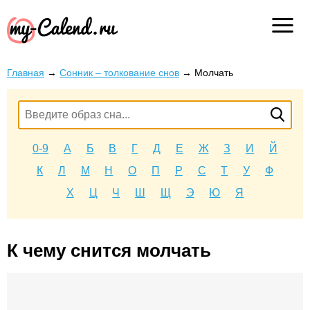
Главная
→
Сонник – толкование снов
→
Молчать
0-9
А
Б
В
Г
Д
Е
Ж
З
И
Й
К
Л
М
Н
О
П
Р
С
Т
У
Ф
Х
Ц
Ч
Ш
Щ
Э
Ю
Я
К чему снится молчать