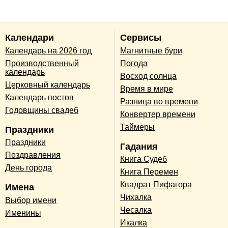
Календари
Сервисы
Календарь на 2026 год
Магнитные бури
Производственный
Погода
календарь
Восход солнца
Церковный календарь
Время в мире
Календарь постов
Разница во времени
Годовщины свадеб
Конвертер времени
Таймеры
Праздники
Праздники
Гадания
Поздравления
Книга Судеб
День города
Книга Перемен
Квадрат Пифагора
Имена
Чихалка
Выбор имени
Чесалка
Именины
Икалка