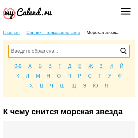
Главная
→
Сонник – толкование снов
→
Морская звезда
0-9
А
Б
В
Г
Д
Е
Ж
З
И
Й
К
Л
М
Н
О
П
Р
С
Т
У
Ф
Х
Ц
Ч
Ш
Щ
Э
Ю
Я
К чему снится морская звезда