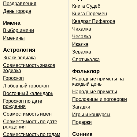
Поздравления
Книга Судеб
День города
Книга Перемен
Квадрат Пифагора
Имена
Чихалка
Выбор имени
Чесалка
Именины
Икалка
Астрология
Зевалка
Знаки зодиака
Спотыкалка
Совместимость знаков
зодиака
Фольклор
Гороскоп
Народные приметы на
каждый день
Любовный гороскоп
Народные приметы
Восточный календарь
Пословицы и поговорки
Гороскоп по дате
рождения
Загадки
Совместимость имен
Игры и конкурсы
Совместимость по дате
Подарки
рождения
Сонник
Совместимость по годам