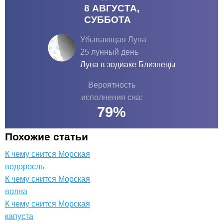
8 АВГУСТА,
СУББОТА
Убывающая Луна
25 лунный день
Луна в зодиаке
Близнецы
Вероятность
исполнения сна:
79
%
Похожие статьи
К чему снится Морская
водоросль
К чему снится Морская
волна
К чему снится Морская
капуста