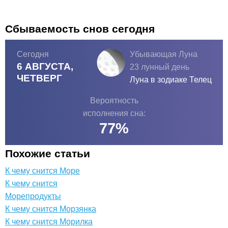
Сбываемость снов сегодня
Сегодня
Убывающая Луна
6 АВГУСТА,
23 лунный день
ЧЕТВЕРГ
Луна в зодиаке
Телец
Вероятность
исполнения сна:
77
%
Похожие статьи
К чему снится Море
К чему снится
Морепродукты
К чему снится Морзянка
К чему снится Морилка