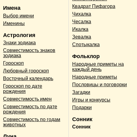
Квадрат Пифагора
Имена
Чихалка
Выбор имени
Чесалка
Именины
Икалка
Астрология
Зевалка
Знаки зодиака
Спотыкалка
Совместимость знаков
зодиака
Фольклор
Гороскоп
Народные приметы на
каждый день
Любовный гороскоп
Народные приметы
Восточный календарь
Пословицы и поговорки
Гороскоп по дате
рождения
Загадки
Совместимость имен
Игры и конкурсы
Совместимость по дате
Подарки
рождения
Сонник
Совместимость по годам
животных
Сонник
Луна