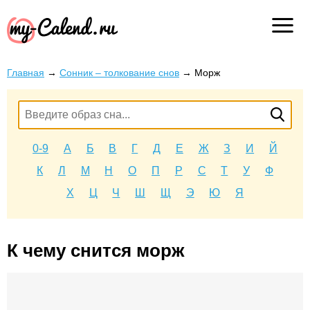
Главная
→
Сонник – толкование снов
→
Морж
0-9
А
Б
В
Г
Д
Е
Ж
З
И
Й
К
Л
М
Н
О
П
Р
С
Т
У
Ф
Х
Ц
Ч
Ш
Щ
Э
Ю
Я
К чему снится морж