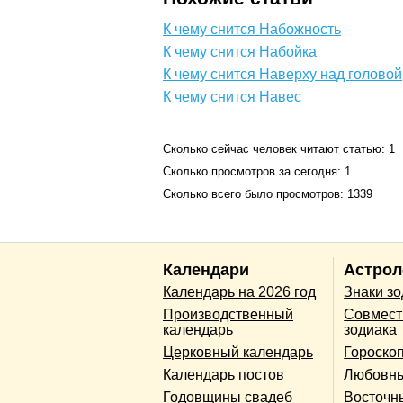
К чему снится Набожность
К чему снится Набойка
К чему снится Наверху над головой
К чему снится Навес
Сколько сейчас человек читают статью: 1
Сколько просмотров за сегодня: 1
Сколько всего было просмотров: 1339
Календари
Астрол
Календарь на 2026 год
Знаки з
Производственный
Совмест
календарь
зодиака
Церковный календарь
Гороско
Календарь постов
Любовны
Годовщины свадеб
Восточн