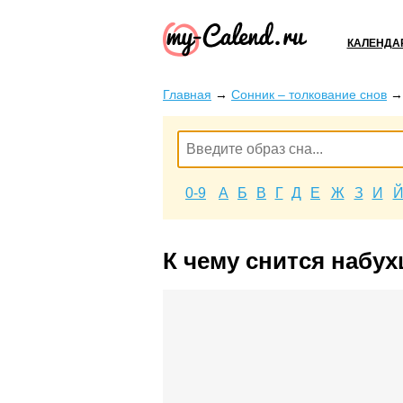
КАЛЕНДА
Главная
→
Сонник – толкование снов
0-9
А
Б
В
Г
Д
Е
Ж
З
И
К чему снится набух