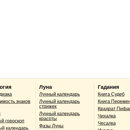
огия
Луна
Гадания
одиака
Лунный календарь
Книга Судеб
имость знаков
Лунный календарь
Книга Переме
стрижек
Квадрат Пифа
п
Лунный календарь
Чихалка
красоты
й гороскоп
Чесалка
Фазы Луны
ый календарь