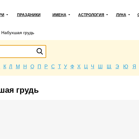
РИ
ПРАЗДНИКИ
ИМЕНА
АСТРОЛОГИЯ
ЛУНА
→
Набухшая грудь
Й
К
Л
М
Н
О
П
Р
С
Т
У
Ф
Х
Ц
Ч
Ш
Щ
Э
Ю
Я
шая грудь