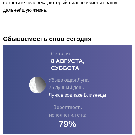
встретите человека, который сильно изменит вашу
дальнейшую жизнь.
Сбываемость снов сегодня
Сегодня
8 АВГУСТА,
СУББОТА
Убывающая Луна
25 лунный день
Луна в зодиаке
Близнецы
Вероятность
исполнения сна:
79
%