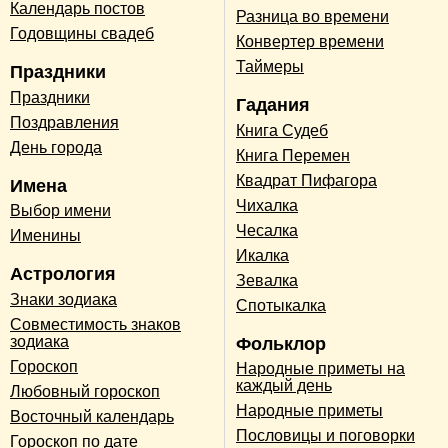
Календарь постов
Разница во времени
Годовщины свадеб
Конвертер времени
Таймеры
Праздники
Праздники
Гадания
Поздравления
Книга Судеб
День города
Книга Перемен
Квадрат Пифагора
Имена
Чихалка
Выбор имени
Чесалка
Именины
Икалка
Астрология
Зевалка
Знаки зодиака
Спотыкалка
Совместимость знаков
зодиака
Фольклор
Гороскоп
Народные приметы на
каждый день
Любовный гороскоп
Народные приметы
Восточный календарь
Пословицы и поговорки
Гороскоп по дате