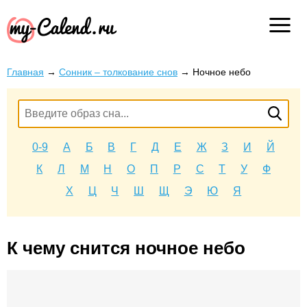
Главная
→
Сонник – толкование снов
→
Ночное небо
0-9
А
Б
В
Г
Д
Е
Ж
З
И
Й
К
Л
М
Н
О
П
Р
С
Т
У
Ф
Х
Ц
Ч
Ш
Щ
Э
Ю
Я
К чему снится ночное небо