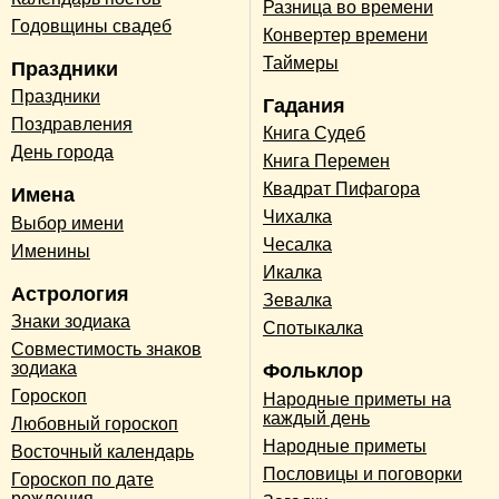
Разница во времени
Годовщины свадеб
Конвертер времени
Таймеры
Праздники
Праздники
Гадания
Поздравления
Книга Судеб
День города
Книга Перемен
Квадрат Пифагора
Имена
Чихалка
Выбор имени
Чесалка
Именины
Икалка
Астрология
Зевалка
Знаки зодиака
Спотыкалка
Совместимость знаков
зодиака
Фольклор
Гороскоп
Народные приметы на
каждый день
Любовный гороскоп
Народные приметы
Восточный календарь
Пословицы и поговорки
Гороскоп по дате
рождения