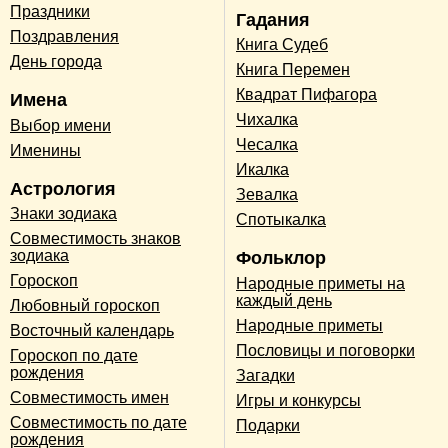
Праздники
Гадания
Поздравления
Книга Судеб
День города
Книга Перемен
Квадрат Пифагора
Имена
Чихалка
Выбор имени
Чесалка
Именины
Икалка
Астрология
Зевалка
Знаки зодиака
Спотыкалка
Совместимость знаков
зодиака
Фольклор
Гороскоп
Народные приметы на
каждый день
Любовный гороскоп
Народные приметы
Восточный календарь
Пословицы и поговорки
Гороскоп по дате
рождения
Загадки
Совместимость имен
Игры и конкурсы
Совместимость по дате
Подарки
рождения