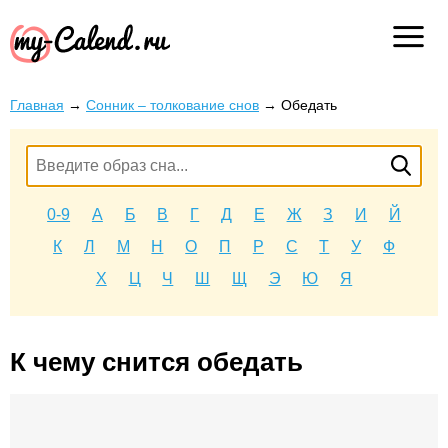
Главная
→
Сонник – толкование снов
→
Обедать
0-9
А
Б
В
Г
Д
Е
Ж
З
И
Й
К
Л
М
Н
О
П
Р
С
Т
У
Ф
Х
Ц
Ч
Ш
Щ
Э
Ю
Я
К чему снится обедать