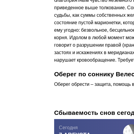
благоприятным чувство неземного 
приведенное выше толкование. Сон 
судьбы, как суммы собственных же
состояние пустой марионетки, кот
ему угодно: безвольное, бесцельн
корня. Идолом в любой момент может
говорит о разрушении правой (хра
застоях и искажениях в меридианах 
нарушает кровообращение. Требуе
Оберег по соннику Веле
Оберег обрести – защита, помощь в 
Сбываемость снов сего
Сегодня