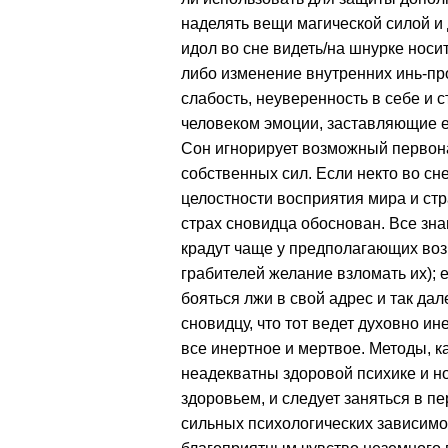
наделять вещи магической силой и
идол во сне видеть/на шнурке носи
либо изменение внутренних инь-про
слабость, неуверенность в себе и
человеком эмоции, заставляющие е
Сон игнорирует возможный первона
собственных сил. Если некто во сне
целостности восприятия мира и ст
страх сновидца обоснован. Все зна
крадут чаще у предполагающих воз
грабителей желание взломать их); е
бояться лжи в свой адрес и так да
сновидцу, что тот ведет духовно и
все инертное и мертвое. Методы, 
неадекватны здоровой психике и н
здоровьем, и следует заняться в п
сильных психологических зависимо