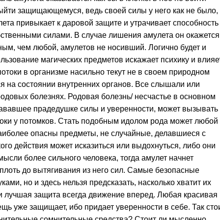
ыйти защищающемуся, ведь своей силы у него как не было,
улета привыкает к даровой защите и утрачивает способность
бственными силами. В случае лишения амулета он окажется
м, чем любой, амулетов не носивший. Логично будет и
льзование магических предметов искажает психику и влияе
 потоки в организме насильно текут не в своем природном
ься на состоянии внутренних органов. Все слышали или
одовых болезнях. Родовая болезнь/ несчастье в основном
дававшее прадедушке силы и уверенности, может вызывать
роки у потомков. Стать подобным идолом рода может любой
 наиболее опасны предметы, не случайные, делавшиеся с
ого действия может исказиться или выдохнуться, либо они
мысли более сильного человека, тогда амулет начнет
вплоть до вытягивания из него сил. Самые безопасные
ами, но и здесь нельзя предсказать, насколько хватит их
 и лучшая защита всегда движение вперед. Любая красивая 
ь уже защищает, ибо придает уверенности в себе. Так сто
лнительные сомнительные средства? Стоит ли мысленно