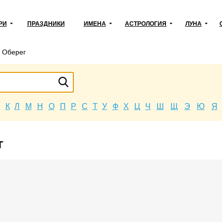
РИ
ПРАЗДНИКИ
ИМЕНА
АСТРОЛОГИЯ
ЛУНА
→
Оберег
Й
К
Л
М
Н
О
П
Р
С
Т
У
Ф
Х
Ц
Ч
Ш
Щ
Э
Ю
Я
г