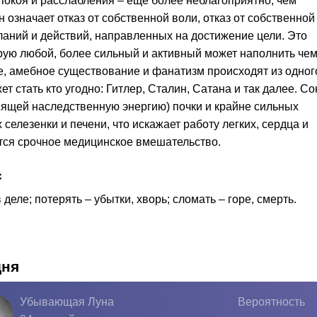
покоя и расслабления – еще более неблагоприятно, чем
означает отказ от собственной воли, отказ от собственной
ланий и действий, направленных на достижение цели. Это
орую любой, более сильный и активный может наполнить че
ое, амебное существование и фанатизм происходят из одног
 стать кто угодно: Гитлер, Сталин, Сатана и так далее. Со
нящей наследственную энергию) почки и крайне сильных
селезенки и печени, что искажает работу легких, сердца и
тся срочное медицинское вмешательство.
с
деле; потерять – убытки, хворь; сломать – горе, смерть.
дня
Убывающая Луна
Вероятность