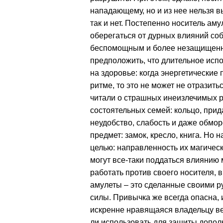
нападающему, но и из нее нельзя в
так и нет. Постепенно носитель ам
оберегаться от дурных влияний со
беспомощным и более незащищенны
предположить, что длительное испо
на здоровье: когда энергетические
ритме, то это не может не отразит
читали о страшных инеизлечимых р
состоятельных семей: кольцо, при
неудобство, слабость и даже обмо
предмет: замок, кресло, книга. Но
целью: направленность их магическ
могут все-таки поддаться влиянию 
работать против своего носителя, 
амулеты – это сделанные своими рук
силы. Привычка же всегда опасна,
искренне нравящаяся владельцу вещ
ли использовать для защиты допо