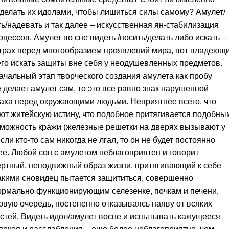
 делать их идолами, чтобы лишиться силы самому? Амулет/
ть/надевать и так далее – искусственная ян-стабилизация
цессов. Амулет во сне видеть /носить/делать либо искать –
 страх перед многообразием проявлений мира, вот владеющ
го искать защиты вне себя у неодушевленных предметов.
чальный этап творческого создания амулета как пробу
 делает амулет сам, то это все равно знак нарушенной
раха перед окружающими людьми. Неприятнее всего, что
ют житейскую истину, что подобное притягивается подобны
можность кражи (железные решетки на дверях вызывают у
сли кто-то сам никогда не лгал, то он не будет постоянно
лее. Любой сон с амулетом неблагоприятен и говорит
нертный, неподвижный образ жизни, притягивающий к себе
какими сновидец пытается защититься, совершенно
ормально функционирующим селезенке, почкам и печени,
ервую очередь, постепенно отказываясь наяву от всяких
стей. Видеть идол/амулет восне и испытывать кажущееся