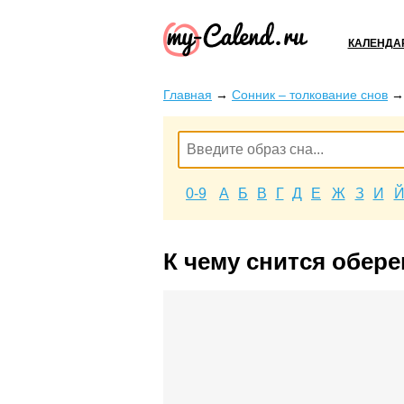
КАЛЕНДА
Главная
→
Сонник – толкование снов
0-9
А
Б
В
Г
Д
Е
Ж
З
И
К чему снится обере