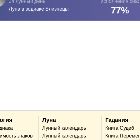
24 лунный день
исполнения сна:
77
%
Луна в зодиаке
Близнецы
огия
Луна
Гадания
одиака
Лунный календарь
Книга Судеб
имость знаков
Лунный календарь
Книга Переме