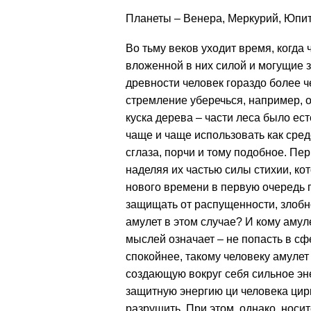
Планеты – Венера, Меркурий, Юпит
Во тьму веков уходит время, когда
вложенной в них силой и могущие з
древности человек гораздо более ч
стремление уберечься, например, о
куска дерева – части леса было ес
чаще и чаще использовать как сред
сглаза, порчи и тому подобное. П
наделяя их частью силы стихии, ко
нового времени в первую очередь 
защищать от распущенности, злобно
амулет в этом случае? И кому аму
мыслей означает – не попасть в сф
спокойнее, такому человеку амулет
создающую вокруг себя сильное эне
защитную энергию ци человека цирк
разрушить. При этом, однако, носит