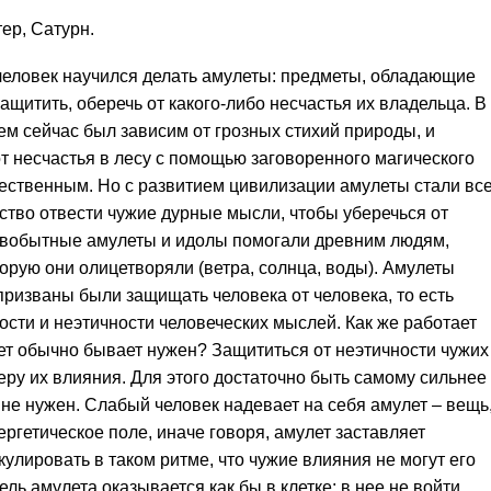
ер, Сатурн.
 человек научился делать амулеты: предметы, обладающие
ащитить, оберечь от какого-либо несчастья их владельца. В
ем сейчас был зависим от грозных стихий природы, и
т несчастья в лесу с помощью заговоренного магического
тественным. Но с развитием цивилизации амулеты стали вс
ство отвести чужие дурные мысли, чтобы уберечься от
ервобытные амулеты и идолы помогали древним людям,
торую они олицетворяли (ветра, солнца, воды). Амулеты
призваны были защищать человека от человека, то есть
сти и неэтичности человеческих мыслей. Как же работает
лет обычно бывает нужен? Защититься от неэтичности чужих
еру их влияния. Для этого достаточно быть самому сильнее
 не нужен. Слабый человек надевает на себя амулет – вещь
ргетическое поле, иначе говоря, амулет заставляет
улировать в таком ритме, что чужие влияния не могут его
ель амулета оказывается как бы в клетке: в нее не войти