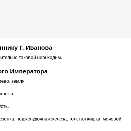
ннику Г. Иванова
вительно таковой необходим.
ого Императора
рево, земля
жность.
сть.
лезенка, поджелудочная железа, толстая кишка, мочевой