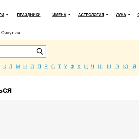
РИ
ПРАЗДНИКИ
ИМЕНА
АСТРОЛОГИЯ
ЛУНА
→
Очнуться
Й
К
Л
М
Н
О
П
Р
С
Т
У
Ф
Х
Ц
Ч
Ш
Щ
Э
Ю
Я
ься