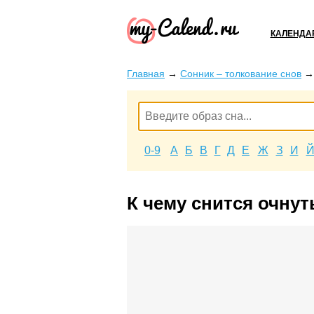
КАЛЕНДА
Главная
→
Сонник – толкование снов
0-9
А
Б
В
Г
Д
Е
Ж
З
И
К чему снится очнут