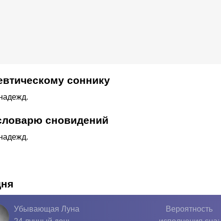
евтическому соннику
 надежд.
 словарю сновидений
 надежд.
дня
Убывающая Луна
Вероятность