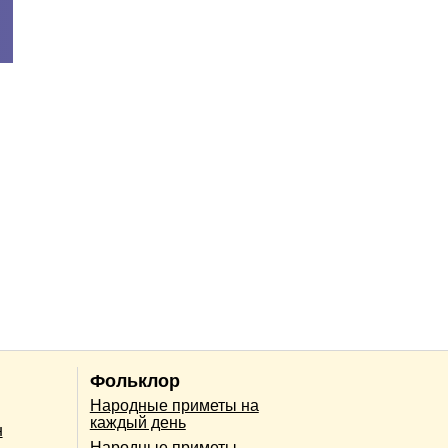
Фольклор
Народные приметы на
каждый день
н
Народные приметы