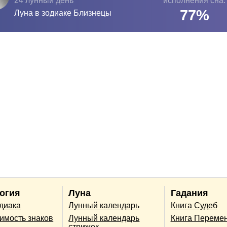
24 лунный день
исполнения сна:
77
%
Луна в зодиаке
Близнецы
огия
Луна
Гадания
одиака
Лунный календарь
Книга Судеб
имость знаков
Лунный календарь
Книга Переме
стрижек