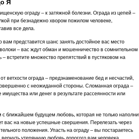
до Я
ищенскую ограду – к затяжной болезни. Ограда из цепей –
елкой при безнадежно хвором пожилом человеке,
авив все дела.
то вам представится шанс занять достойное вас место
оволоки – вас ждут обман и мошенничество в сомнительном
ь – встретите множество препятствий в пустяковом на
т ветхости ограда – предзнаменование бед и несчастий,
совершенно с неожиданной стороны. Сломанная ограда –
 имущества или денег в результате рассеянности или
м с ближайшем будущем любовь, которая не только наполни
ет вас на новые успешные свершения. Перелезать через
ительного положения. Упасть на ограду – вы постараетесь
 вернуть утерянную любовь дорогого вам человека.