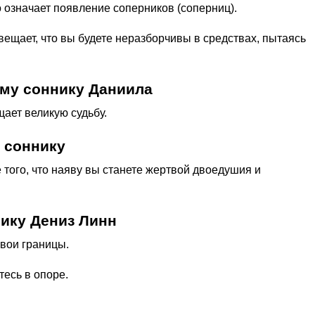
о означает появление соперников (соперниц).
вещает, что вы будете неразборчивы в средствах, пытаясь
му соннику Даниила
щает великую судьбу.
 соннику
е того, что наяву вы станете жертвой двоедушия и
нику Дениз Линн
свои границы.
тесь в опоре.