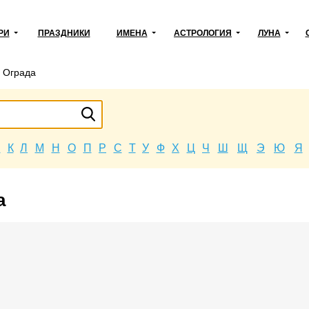
РИ
ПРАЗДНИКИ
ИМЕНА
АСТРОЛОГИЯ
ЛУНА
→
Ограда
Й
К
Л
М
Н
О
П
Р
С
Т
У
Ф
Х
Ц
Ч
Ш
Щ
Э
Ю
Я
а