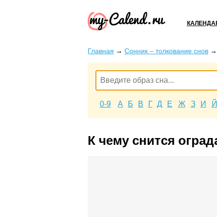
КАЛЕНДА
Главная
→
Сонник – толкование снов
0-9
А
Б
В
Г
Д
Е
Ж
З
И
К чему снится оград