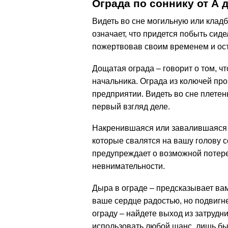
Ограда по соннику от А 
Видеть во сне могильную или кладб
означает, что придется побыть сид
пожертвовав своим временем и ост
Дощатая ограда – говорит о том, ч
начальника. Ограда из колючей пр
предприятии. Видеть во сне плетен
первый взгляд деле.
Накренившаяся или завалившаяся о
которые свалятся на вашу голову 
предупреждает о возможной потере
невнимательности.
Дыра в ограде – предсказывает ва
ваше сердце радостью, но подвигн
ограду – найдете выход из затрудн
использовать любой шанс, лишь бы