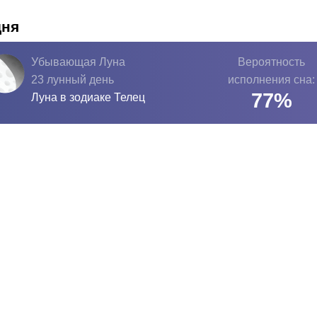
дня
Убывающая Луна
Вероятность
23 лунный день
исполнения сна:
77
%
Луна в зодиаке
Телец