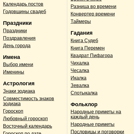
Календарь постов
Разница во времени
Годовщины свадеб
Конвертер времени
Таймеры
Праздники
Праздники
Гадания
Поздравления
Книга Судеб
День города
Книга Перемен
Квадрат Пифагора
Имена
Чихалка
Выбор имени
Чесалка
Именины
Икалка
Астрология
Зевалка
Знаки зодиака
Спотыкалка
Совместимость знаков
зодиака
Фольклор
Гороскоп
Народные приметы на
каждый день
Любовный гороскоп
Народные приметы
Восточный календарь
Пословицы и поговорки
Гороскоп по дате