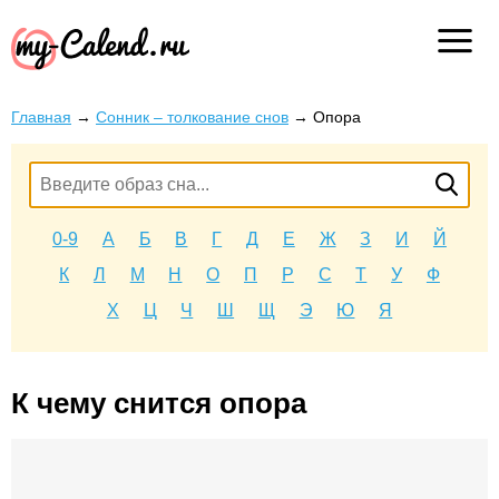
Главная
→
Сонник – толкование снов
→
Опора
0-9
А
Б
В
Г
Д
Е
Ж
З
И
Й
К
Л
М
Н
О
П
Р
С
Т
У
Ф
Х
Ц
Ч
Ш
Щ
Э
Ю
Я
К чему снится опора