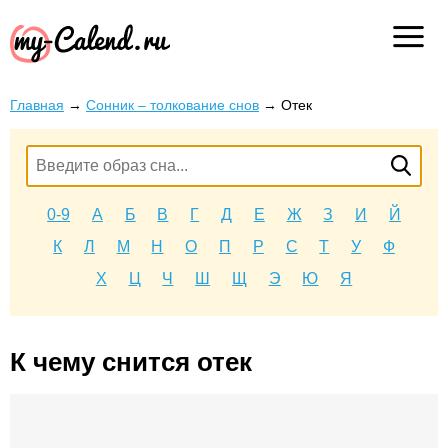
Главная
→
Сонник – толкование снов
→
Отек
0-9
А
Б
В
Г
Д
Е
Ж
З
И
Й
К
Л
М
Н
О
П
Р
С
Т
У
Ф
Х
Ц
Ч
Ш
Щ
Э
Ю
Я
К чему снится отек