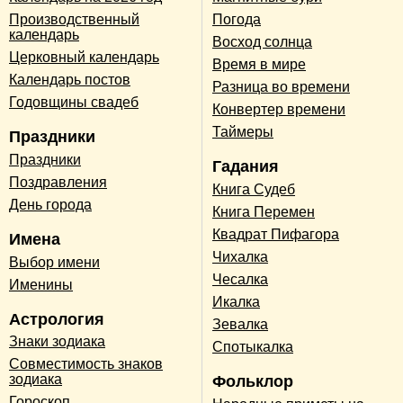
Производственный
Погода
календарь
Восход солнца
Церковный календарь
Время в мире
Календарь постов
Разница во времени
Годовщины свадеб
Конвертер времени
Таймеры
Праздники
Праздники
Гадания
Поздравления
Книга Судеб
День города
Книга Перемен
Квадрат Пифагора
Имена
Чихалка
Выбор имени
Чесалка
Именины
Икалка
Астрология
Зевалка
Знаки зодиака
Спотыкалка
Совместимость знаков
зодиака
Фольклор
Гороскоп