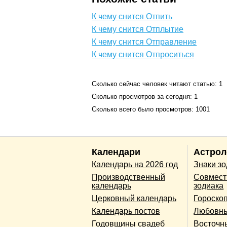
К чему снится Отпить
К чему снится Отплытие
К чему снится Отправление
К чему снится Отпроситься
Сколько сейчас человек читают статью: 1
Сколько просмотров за сегодня: 1
Сколько всего было просмотров: 1001
Календари
Астрол
Календарь на 2026 год
Знаки з
Производственный
Совмест
календарь
зодиака
Церковный календарь
Гороско
Календарь постов
Любовны
Годовщины свадеб
Восточн