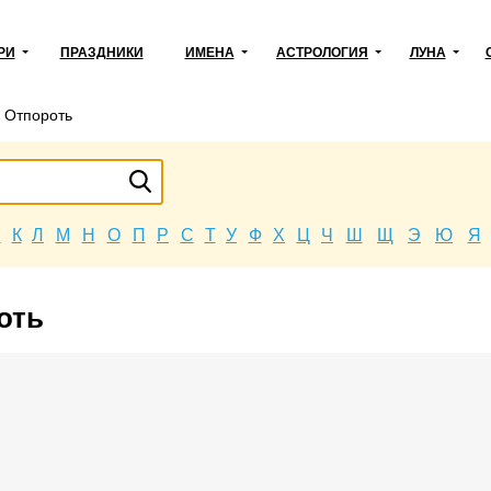
РИ
ПРАЗДНИКИ
ИМЕНА
АСТРОЛОГИЯ
ЛУНА
→
Отпороть
Й
К
Л
М
Н
О
П
Р
С
Т
У
Ф
Х
Ц
Ч
Ш
Щ
Э
Ю
Я
оть