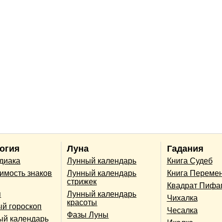
огия
Луна
Гадания
одиака
Лунный календарь
Книга Судеб
имость знаков
Лунный календарь
Книга Переме
стрижек
Квадрат Пифа
п
Лунный календарь
Чихалка
красоты
й гороскоп
Чесалка
Фазы Луны
ый календарь