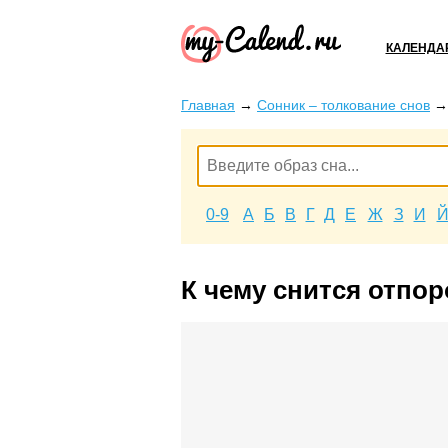
КАЛЕНДА
Главная
→
Сонник – толкование снов
0-9
А
Б
В
Г
Д
Е
Ж
З
И
К чему снится отпор