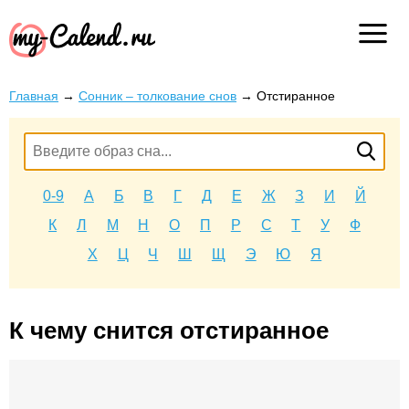
Главная
→
Сонник – толкование снов
→
Отстиранное
0-9
А
Б
В
Г
Д
Е
Ж
З
И
Й
К
Л
М
Н
О
П
Р
С
Т
У
Ф
Х
Ц
Ч
Ш
Щ
Э
Ю
Я
К чему снится отстиранное