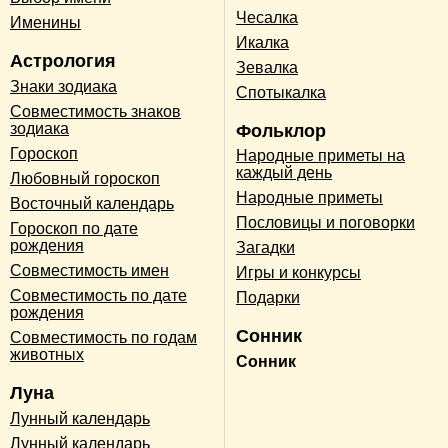
Чесалка
Именины
Икалка
Астрология
Зевалка
Знаки зодиака
Спотыкалка
Совместимость знаков
зодиака
Фольклор
Гороскоп
Народные приметы на
каждый день
Любовный гороскоп
Народные приметы
Восточный календарь
Пословицы и поговорки
Гороскоп по дате
рождения
Загадки
Совместимость имен
Игры и конкурсы
Совместимость по дате
Подарки
рождения
Сонник
Совместимость по годам
животных
Сонник
Луна
Лунный календарь
Лунный календарь