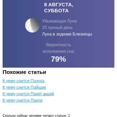
8 АВГУСТА,
СУББОТА
Убывающая Луна
25 лунный день
Луна в зодиаке
Близнецы
Вероятность
исполнения сна:
79
%
Похожие статьи
К чему снится Пазуха
К чему снится Пайщик
К чему снится Пакет акций
К чему снится Пакля
Сколько сейчас человек читают статью: 1