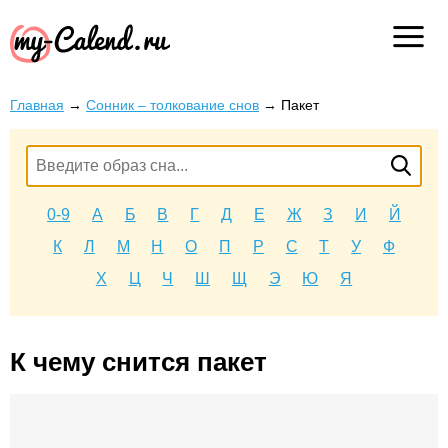
Главная
→
Сонник – толкование снов
→
Пакет
0-9
А
Б
В
Г
Д
Е
Ж
З
И
Й
К
Л
М
Н
О
П
Р
С
Т
У
Ф
Х
Ц
Ч
Ш
Щ
Э
Ю
Я
К чему снится пакет