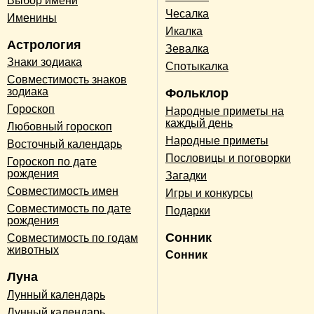
Выбор имени
Чесалка
Именины
Икалка
Астрология
Зевалка
Знаки зодиака
Спотыкалка
Совместимость знаков
зодиака
Фольклор
Гороскоп
Народные приметы на
каждый день
Любовный гороскоп
Народные приметы
Восточный календарь
Пословицы и поговорки
Гороскоп по дате
рождения
Загадки
Совместимость имен
Игры и конкурсы
Совместимость по дате
Подарки
рождения
Сонник
Совместимость по годам
животных
Сонник
Луна
Лунный календарь
Лунный календарь