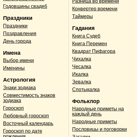
Разница во времени
Годовщины свадеб
Конвертер времени
Таймеры
Праздники
Праздники
Гадания
Поздравления
Книга Судеб
День города
Книга Перемен
Квадрат Пифагора
Имена
Чихалка
Выбор имени
Чесалка
Именины
Икалка
Астрология
Зевалка
Знаки зодиака
Спотыкалка
Совместимость знаков
зодиака
Фольклор
Гороскоп
Народные приметы на
каждый день
Любовный гороскоп
Народные приметы
Восточный календарь
Пословицы и поговорки
Гороскоп по дате
рождения
Загадки