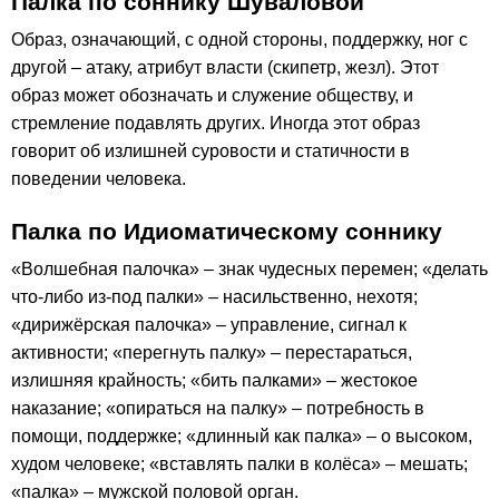
Палка по соннику Шуваловой
Образ, означающий, с одной стороны, поддержку, ног с
другой – атаку, атрибут власти (скипетр, жезл). Этот
образ может обозначать и служение обществу, и
стремление подавлять других. Иногда этот образ
говорит об излишней суровости и статичности в
поведении человека.
Палка по Идиоматическому соннику
«Волшебная палочка» – знак чудесных перемен; «делать
что-либо из-под палки» – насильственно, нехотя;
«дирижёрская палочка» – управление, сигнал к
активности; «перегнуть палку» – перестараться,
излишняя крайность; «бить палками» – жестокое
наказание; «опираться на палку» – потребность в
помощи, поддержке; «длинный как палка» – о высоком,
худом человеке; «вставлять палки в колёса» – мешать;
«палка» – мужской половой орган.