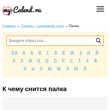
Главная
→
Сонник – толкование снов
→
Палка
0-9
А
Б
В
Г
Д
Е
Ж
З
И
Й
К
Л
М
Н
О
П
Р
С
Т
У
Ф
Х
Ц
Ч
Ш
Щ
Э
Ю
Я
К чему снится палка