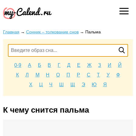
Главная
→
Сонник – толкование снов
→
Пальма
0-9
А
Б
В
Г
Д
Е
Ж
З
И
Й
К
Л
М
Н
О
П
Р
С
Т
У
Ф
Х
Ц
Ч
Ш
Щ
Э
Ю
Я
К чему снится пальма