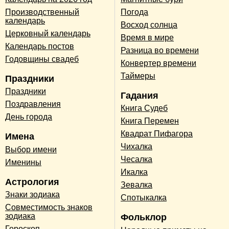
Производственный
Погода
календарь
Восход солнца
Церковный календарь
Время в мире
Календарь постов
Разница во времени
Годовщины свадеб
Конвертер времени
Таймеры
Праздники
Праздники
Гадания
Поздравления
Книга Судеб
День города
Книга Перемен
Квадрат Пифагора
Имена
Чихалка
Выбор имени
Чесалка
Именины
Икалка
Астрология
Зевалка
Знаки зодиака
Спотыкалка
Совместимость знаков
зодиака
Фольклор
Гороскоп