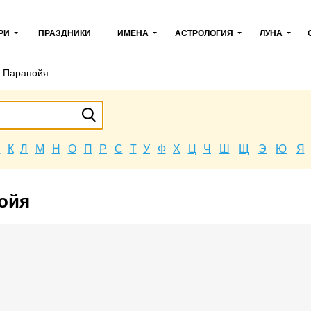
РИ
ПРАЗДНИКИ
ИМЕНА
АСТРОЛОГИЯ
ЛУНА
→
Паранойя
Й
К
Л
М
Н
О
П
Р
С
Т
У
Ф
Х
Ц
Ч
Ш
Щ
Э
Ю
Я
нойя