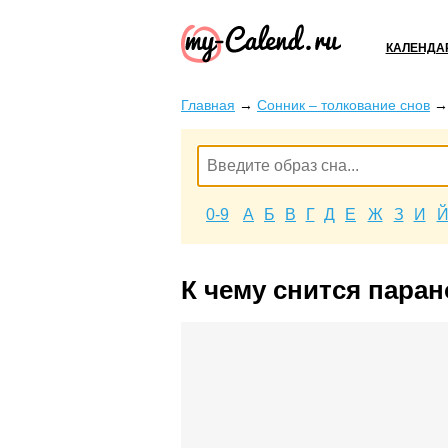
КАЛЕНДА
Главная
→
Сонник – толкование снов
0-9
А
Б
В
Г
Д
Е
Ж
З
И
К чему снится пара