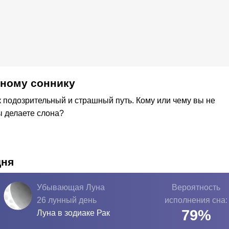
ьному соннику
 подозрительный и страшный путь. Кому или чему вы не
ы делаете слона?
дня
Убывающая Луна
Вероятность
26 лунный день
исполнения сна:
79
%
Луна в зодиаке
Рак