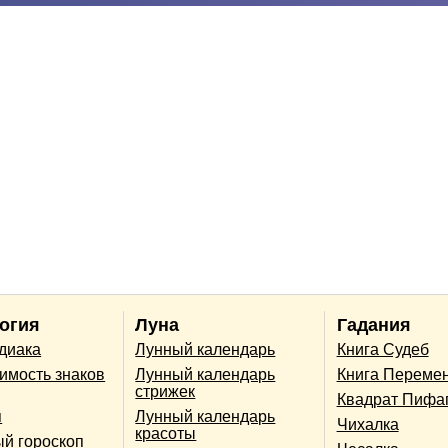
огия
Луна
Гадания
одиака
Лунный календарь
Книга Судеб
имость знаков
Лунный календарь
Книга Переме
стрижек
Квадрат Пифа
п
Лунный календарь
Чихалка
красоты
й гороскоп