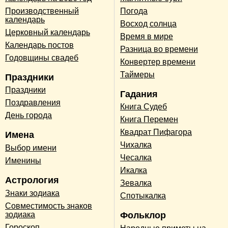
Производственный
Погода
календарь
Восход солнца
Церковный календарь
Время в мире
Календарь постов
Разница во времени
Годовщины свадеб
Конвертер времени
Таймеры
Праздники
Праздники
Гадания
Поздравления
Книга Судеб
День города
Книга Перемен
Квадрат Пифагора
Имена
Чихалка
Выбор имени
Чесалка
Именины
Икалка
Астрология
Зевалка
Знаки зодиака
Спотыкалка
Совместимость знаков
зодиака
Фольклор
Гороскоп