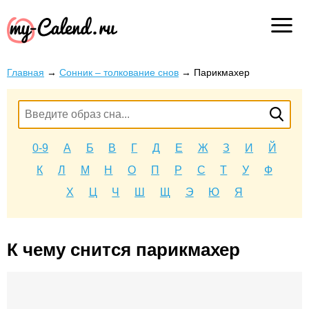
Главная
→
Сонник – толкование снов
→
Парикмахер
0-9
А
Б
В
Г
Д
Е
Ж
З
И
Й
К
Л
М
Н
О
П
Р
С
Т
У
Ф
Х
Ц
Ч
Ш
Щ
Э
Ю
Я
К чему снится парикмахер