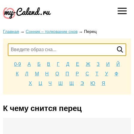
Главная
→
Сонник – толкование снов
→
Перец
0-9
А
Б
В
Г
Д
Е
Ж
З
И
Й
К
Л
М
Н
О
П
Р
С
Т
У
Ф
Х
Ц
Ч
Ш
Щ
Э
Ю
Я
К чему снится перец