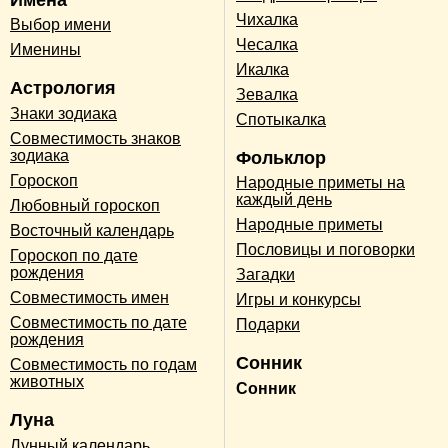
Чихалка
Выбор имени
Чесалка
Именины
Икалка
Астрология
Зевалка
Знаки зодиака
Спотыкалка
Совместимость знаков
зодиака
Фольклор
Гороскоп
Народные приметы на
каждый день
Любовный гороскоп
Народные приметы
Восточный календарь
Пословицы и поговорки
Гороскоп по дате
рождения
Загадки
Совместимость имен
Игры и конкурсы
Совместимость по дате
Подарки
рождения
Сонник
Совместимость по годам
животных
Сонник
Луна
Лунный календарь