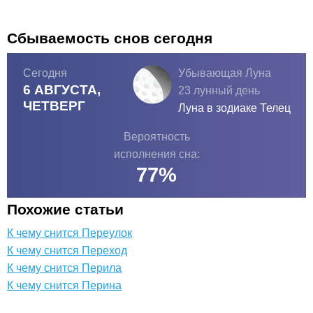
Сбываемость снов сегодня
Сегодня
Убывающая Луна
6 АВГУСТА,
23 лунный день
ЧЕТВЕРГ
Луна в зодиаке
Телец
Вероятность
исполнения сна:
77
%
Похожие статьи
К чему снится Переулок
К чему снится Переход
К чему снится Перила
К чему снится Перина