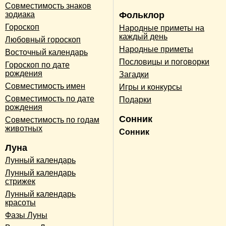
Совместимость знаков
зодиака
Фольклор
Гороскоп
Народные приметы на
каждый день
Любовный гороскоп
Народные приметы
Восточный календарь
Пословицы и поговорки
Гороскоп по дате
рождения
Загадки
Совместимость имен
Игры и конкурсы
Совместимость по дате
Подарки
рождения
Сонник
Совместимость по годам
животных
Сонник
Луна
Лунный календарь
Лунный календарь
стрижек
Лунный календарь
красоты
Фазы Луны