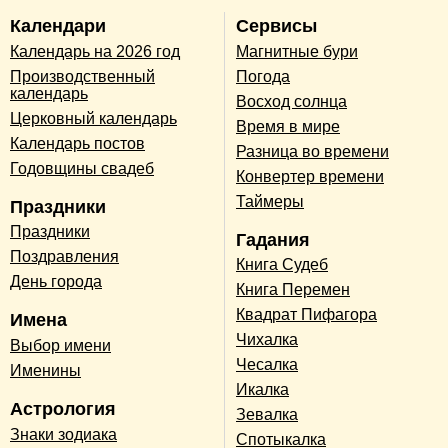
Календари
Сервисы
Календарь на 2026 год
Магнитные бури
Производственный
Погода
календарь
Восход солнца
Церковный календарь
Время в мире
Календарь постов
Разница во времени
Годовщины свадеб
Конвертер времени
Таймеры
Праздники
Праздники
Гадания
Поздравления
Книга Судеб
День города
Книга Перемен
Квадрат Пифагора
Имена
Чихалка
Выбор имени
Чесалка
Именины
Икалка
Астрология
Зевалка
Знаки зодиака
Спотыкалка