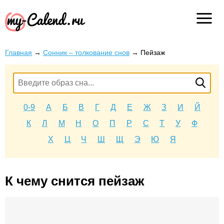
Главная
→
Сонник – толкование снов
→
Пейзаж
0-9
А
Б
В
Г
Д
Е
Ж
З
И
Й
К
Л
М
Н
О
П
Р
С
Т
У
Ф
Х
Ц
Ч
Ш
Щ
Э
Ю
Я
К чему снится пейзаж