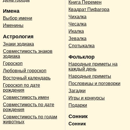
Книга Перемен
Квадрат Пифагора
Имена
Чихалка
Выбор имени
Чесалка
Именины
Икалка
Астрология
Зевалка
Знаки зодиака
Спотыкалка
Совместимость знаков
зодиака
Фольклор
Гороскоп
Народные приметы на
каждый день
Любовный гороскоп
Народные приметы
Восточный календарь
Пословицы и поговорки
Гороскоп по дате
рождения
Загадки
Совместимость имен
Игры и конкурсы
Совместимость по дате
Подарки
рождения
Сонник
Совместимость по годам
животных
Сонник