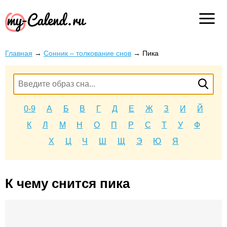
Главная
→
Сонник – толкование снов
→
Пика
0-9
А
Б
В
Г
Д
Е
Ж
З
И
Й
К
Л
М
Н
О
П
Р
С
Т
У
Ф
Х
Ц
Ч
Ш
Щ
Э
Ю
Я
К чему снится пика