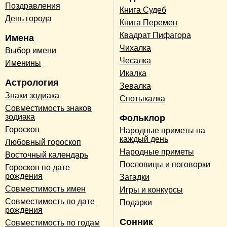
Поздравления
Книга Судеб
День города
Книга Перемен
Квадрат Пифагора
Имена
Чихалка
Выбор имени
Чесалка
Именины
Икалка
Астрология
Зевалка
Знаки зодиака
Спотыкалка
Совместимость знаков
зодиака
Фольклор
Гороскоп
Народные приметы на
каждый день
Любовный гороскоп
Народные приметы
Восточный календарь
Пословицы и поговорки
Гороскоп по дате
рождения
Загадки
Совместимость имен
Игры и конкурсы
Совместимость по дате
Подарки
рождения
Сонник
Совместимость по годам