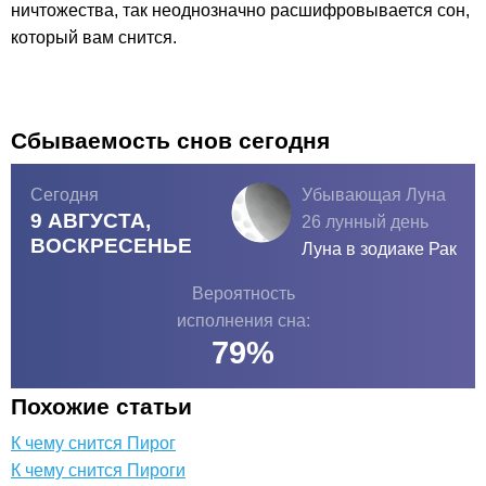
ничтожества, так неоднозначно расшифровывается сон,
который вам снится.
Сбываемость снов сегодня
Сегодня
Убывающая Луна
9 АВГУСТА,
26 лунный день
ВОСКРЕСЕНЬЕ
Луна в зодиаке
Рак
Вероятность
исполнения сна:
79
%
Похожие статьи
К чему снится Пирог
К чему снится Пироги