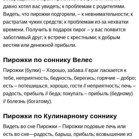
давно хотел вас увидеть; к проблемам с родителями.
Видеть, что пирожки подгорели, – к невнимательности; к
растратам чужих средств; к проблемам из-за нехватки
времени. Получить в подарок пирог – у вас появится
заботливый друг; к встрече с крестными; к добрым
вестям или денежной прибыли.
Пирожки по соннику Велес
Пирожки (булки) – Хорошо, забава // враг ласкается к
тебе, неприятность, бедность, берегись; горячие – добро;
есть – потешишься, хорошо, гости // неприятность; печь –
радость, прибыль // беда; покупать – прибыль (бедному)
// болезнь (богатому).
Пирожки по Кулинарному соннику
Видеть во сне Пирожки – Пирожки подовые печь или
есть во сне—радость, барыш, прибыль; возвышение из