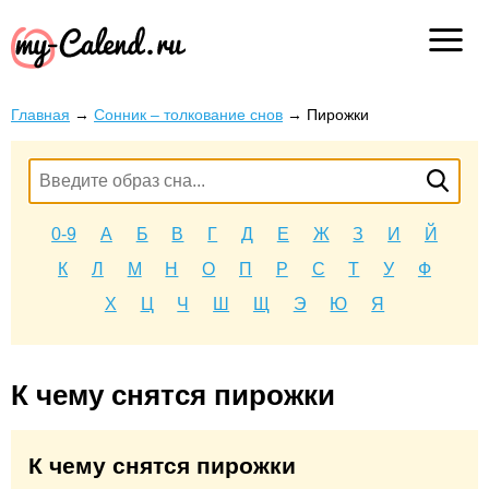
Главная
→
Сонник – толкование снов
→
Пирожки
0-9
А
Б
В
Г
Д
Е
Ж
З
И
Й
К
Л
М
Н
О
П
Р
С
Т
У
Ф
Х
Ц
Ч
Ш
Щ
Э
Ю
Я
К чему снятся пирожки
К чему снятся пирожки