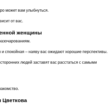
оро может вам улыбнуться.
висит от вас.
менной женщины
 разочарованиям.
я и спокойная – наяву вас ожидают хорошие перспективы.
осторонних людей заставят вас расстаться с самыми
накомство.
я Цветкова