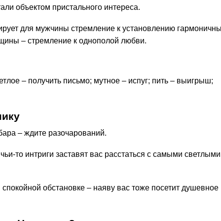
тали объектом пристального интереса.
зирует для мужчины стремление к установлению гармоничн
щины – стремление к однополой любви.
тлое – получить письмо; мутное – испуг; пить – выигрыш;
нику
 бара – ждите разочарований.
 чьи-то интриги заставят вас расстаться с самыми светлыми
 спокойной обстановке – наяву вас тоже посетит душевное