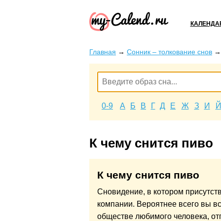
КАЛЕНДА
Главная
→
Сонник – толкование снов
0-9
А
Б
В
Г
Д
Е
Ж
З
И
К чему снится пиво
К чему снится пиво
Сновидение, в котором присутст
компании. Вероятнее всего вы вс
обществе любимого человека, от