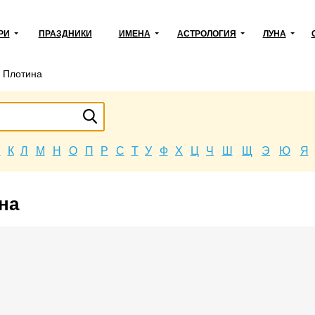
РИ
ПРАЗДНИКИ
ИМЕНА
АСТРОЛОГИЯ
ЛУНА
→
Плотина
Й
К
Л
М
Н
О
П
Р
С
Т
У
Ф
Х
Ц
Ч
Ш
Щ
Э
Ю
Я
на