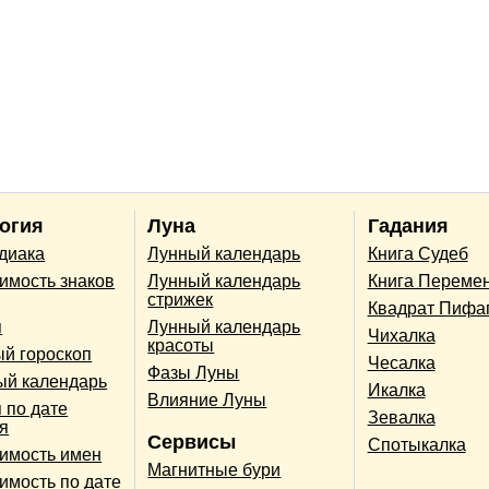
огия
Луна
Гадания
одиака
Лунный календарь
Книга Судеб
имость знаков
Лунный календарь
Книга Переме
стрижек
Квадрат Пифа
п
Лунный календарь
Чихалка
красоты
й гороскоп
Чесалка
Фазы Луны
ый календарь
Икалка
Влияние Луны
 по дате
Зевалка
я
Сервисы
Спотыкалка
имость имен
Магнитные бури
имость по дате