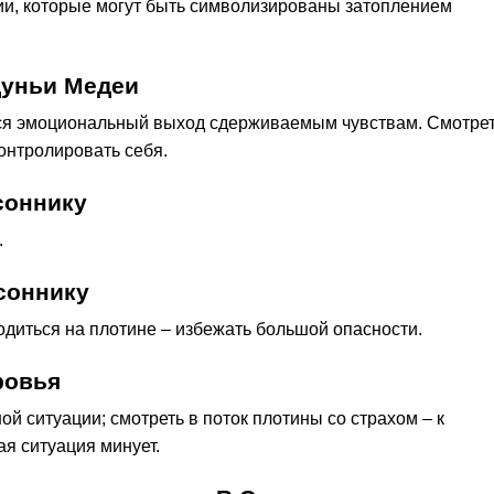
ии, которые могут быть символизированы затоплением
дуньи Медеи
тся эмоциональный выход сдерживаемым чувствам. Смотре
контролировать себя.
соннику
.
соннику
одиться на плотине – избежать большой опасности.
ровья
й ситуации; смотреть в поток плотины со страхом – к
ая ситуация минует.