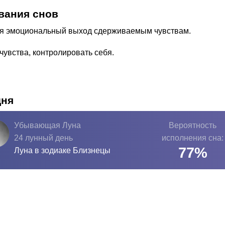
вания снов
тся эмоциональный выход сдерживаемым чувствам.
чувства, контролировать себя.
дня
Убывающая Луна
Вероятность
24 лунный день
исполнения сна:
77
%
Луна в зодиаке
Близнецы