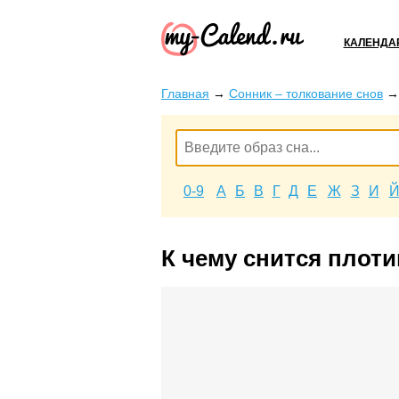
КАЛЕНДА
Главная
→
Сонник – толкование снов
0-9
А
Б
В
Г
Д
Е
Ж
З
И
К чему снится плоти