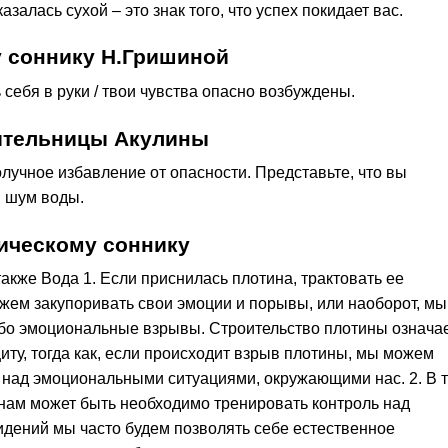
залась сухой – это знак того, что успех покидает вас.
 соннику Н.Гришиной
 себя в руки / твои чувства опасно возбуждены.
лительницы Акулины
лучное избавление от опасности. Представьте, что вы
я шум воды.
ическому соннику
также Вода 1. Если приснилась плотина, трактовать ее
жем закупоривать свои эмоции и порывы, или наоборот, мы
бо эмоциональные взрывы. Строительство плотины означае
щиту, тогда как, если происходит взрыв плотины, мы можем
ля над эмоциональными ситуациями, окружающими нас. 2. В 
 нам может быть необходимо тренировать контроль над
идений мы часто будем позволять себе естественное