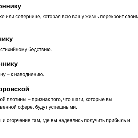
оннику
хе или сопернице, которая всю вашу жизнь перекроит свои
нику
к стихийному бедствию.
ннику
ну – к наводнению.
оровской
й плотины – признак того, что шаги, которые вы
венной сфере, будут успешными.
ы и огорчения там, где вы надеялись получить прибыль и