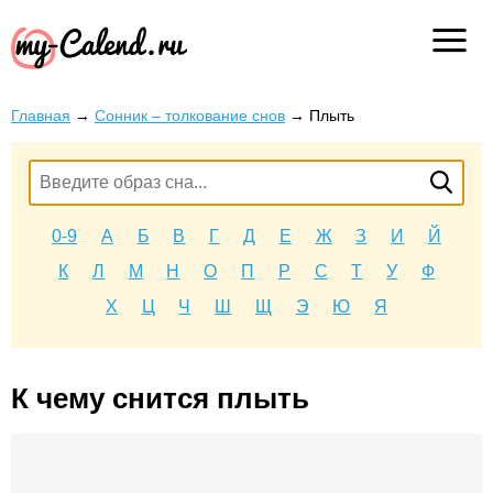
Главная
→
Сонник – толкование снов
→
Плыть
0-9
А
Б
В
Г
Д
Е
Ж
З
И
Й
К
Л
М
Н
О
П
Р
С
Т
У
Ф
Х
Ц
Ч
Ш
Щ
Э
Ю
Я
К чему снится плыть