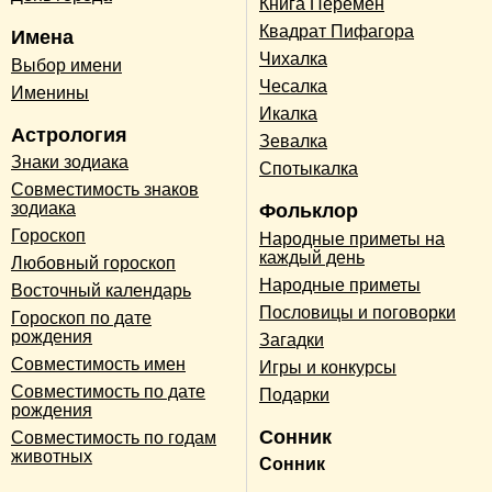
Книга Перемен
Квадрат Пифагора
Имена
Чихалка
Выбор имени
Чесалка
Именины
Икалка
Астрология
Зевалка
Знаки зодиака
Спотыкалка
Совместимость знаков
зодиака
Фольклор
Гороскоп
Народные приметы на
каждый день
Любовный гороскоп
Народные приметы
Восточный календарь
Пословицы и поговорки
Гороскоп по дате
рождения
Загадки
Совместимость имен
Игры и конкурсы
Совместимость по дате
Подарки
рождения
Сонник
Совместимость по годам
животных
Сонник