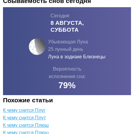
Сбываемость снов сегодня
Сегодня
8 АВГУСТА,
СУББОТА
Убывающая Луна
25 лунный день
Луна в зодиаке
Близнецы
Вероятность
исполнения сна:
79
%
Похожие статьи
К чему снится Плуг
К чему снится Плут
К чему снится Плюш
К чему снится Плющ