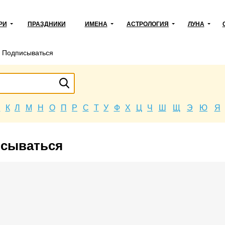
РИ
ПРАЗДНИКИ
ИМЕНА
АСТРОЛОГИЯ
ЛУНА
→
Подписываться
Й
К
Л
М
Н
О
П
Р
С
Т
У
Ф
Х
Ц
Ч
Ш
Щ
Э
Ю
Я
исываться