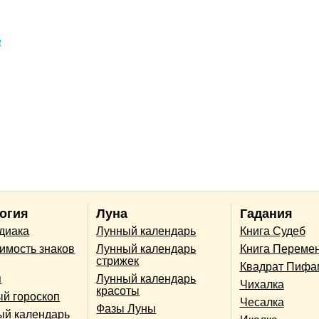
е
огия
Луна
Гадания
одиака
Лунный календарь
Книга Судеб
имость знаков
Лунный календарь
Книга Переме
стрижек
Квадрат Пифа
п
Лунный календарь
Чихалка
красоты
й гороскоп
Чесалка
Фазы Луны
ый календарь