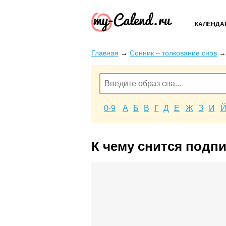
КАЛЕНДА
Главная
→
Сонник – толкование снов
0-9
А
Б
В
Г
Д
Е
Ж
З
И
К чему снится подп