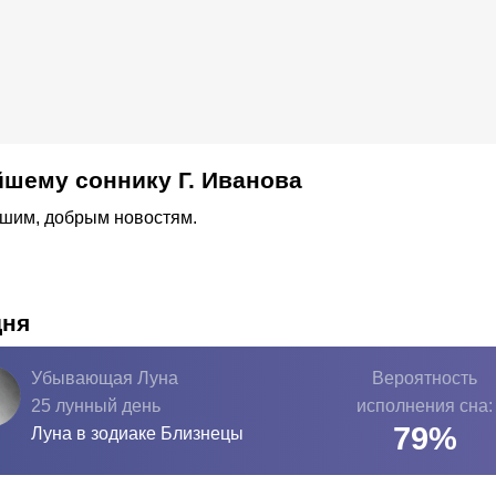
шему соннику Г. Иванова
ошим, добрым новостям.
дня
Убывающая Луна
Вероятность
25 лунный день
исполнения сна:
79
%
Луна в зодиаке
Близнецы