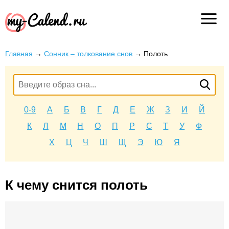
Главная
→
Сонник – толкование снов
→
Полоть
0-9
А
Б
В
Г
Д
Е
Ж
З
И
Й
К
Л
М
Н
О
П
Р
С
Т
У
Ф
Х
Ц
Ч
Ш
Щ
Э
Ю
Я
К чему снится полоть