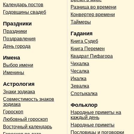
Календарь постов
Разница во времени
Годовщины свадеб
Конвертер времени
Таймеры
Праздники
Праздники
Гадания
Поздравления
Книга Судеб
День города
Книга Перемен
Квадрат Пифагора
Имена
Чихалка
Выбор имени
Чесалка
Именины
Икалка
Астрология
Зевалка
Знаки зодиака
Спотыкалка
Совместимость знаков
зодиака
Фольклор
Гороскоп
Народные приметы на
каждый день
Любовный гороскоп
Народные приметы
Восточный календарь
Пословицы и поговорки