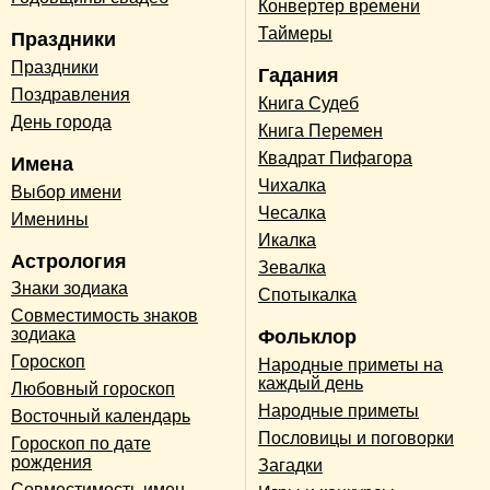
Конвертер времени
Таймеры
Праздники
Праздники
Гадания
Поздравления
Книга Судеб
День города
Книга Перемен
Квадрат Пифагора
Имена
Чихалка
Выбор имени
Чесалка
Именины
Икалка
Астрология
Зевалка
Знаки зодиака
Спотыкалка
Совместимость знаков
зодиака
Фольклор
Гороскоп
Народные приметы на
каждый день
Любовный гороскоп
Народные приметы
Восточный календарь
Пословицы и поговорки
Гороскоп по дате
рождения
Загадки
Совместимость имен