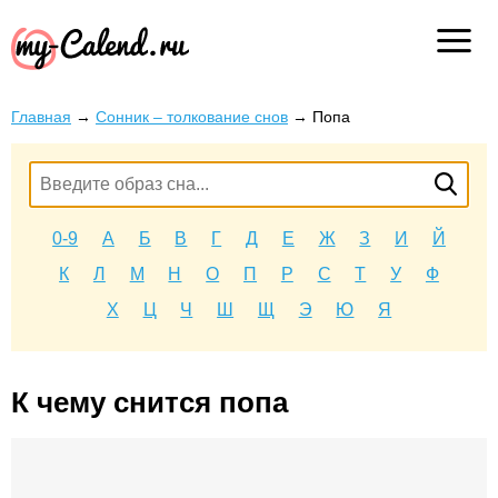
Главная
→
Сонник – толкование снов
→
Попа
0-9
А
Б
В
Г
Д
Е
Ж
З
И
Й
К
Л
М
Н
О
П
Р
С
Т
У
Ф
Х
Ц
Ч
Ш
Щ
Э
Ю
Я
К чему снится попа