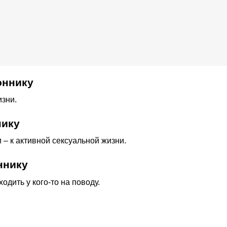
оннику
изни.
нику
 – к активной сексуальной жизни.
ннику
одить у кого-то на поводу.