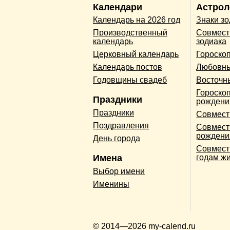
Календари
Астрол
Календарь на 2026 год
Знаки з
Производственный
Совмест
календарь
зодиака
Церковный календарь
Гороско
Календарь постов
Любовны
Годовщины свадеб
Восточн
Гороскоп
Праздники
рождени
Праздники
Совмест
Поздравления
Совмест
рождени
День города
Совмест
Имена
годам ж
Выбор имени
Именины
© 2014—2026 my-calend.ru