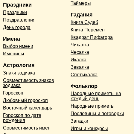
Таймеры
Праздники
Праздники
Гадания
Поздравления
Книга Судеб
День города
Книга Перемен
Квадрат Пифагора
Имена
Чихалка
Выбор имени
Чесалка
Именины
Икалка
Астрология
Зевалка
Знаки зодиака
Спотыкалка
Совместимость знаков
зодиака
Фольклор
Гороскоп
Народные приметы на
каждый день
Любовный гороскоп
Народные приметы
Восточный календарь
Пословицы и поговорки
Гороскоп по дате
рождения
Загадки
Совместимость имен
Игры и конкурсы