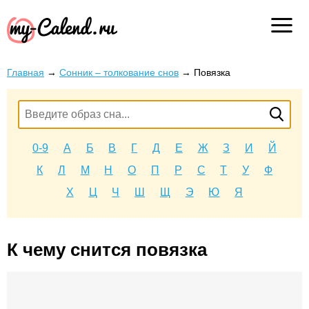
Главная
→
Сонник – толкование снов
→
Повязка
0-9
А
Б
В
Г
Д
Е
Ж
З
И
Й
К
Л
М
Н
О
П
Р
С
Т
У
Ф
Х
Ц
Ч
Ш
Щ
Э
Ю
Я
К чему снится повязка