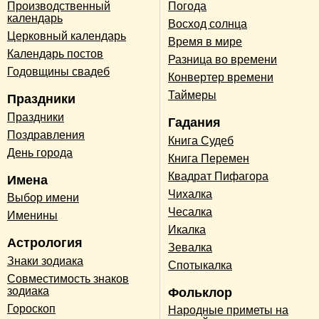
Производственный
Погода
календарь
Восход солнца
Церковный календарь
Время в мире
Календарь постов
Разница во времени
Годовщины свадеб
Конвертер времени
Таймеры
Праздники
Праздники
Гадания
Поздравления
Книга Судеб
День города
Книга Перемен
Квадрат Пифагора
Имена
Чихалка
Выбор имени
Чесалка
Именины
Икалка
Астрология
Зевалка
Знаки зодиака
Спотыкалка
Совместимость знаков
зодиака
Фольклор
Гороскоп
Народные приметы на