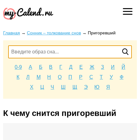
Главная
→
Сонник – толкование снов
→
Пригоревший
0-9
А
Б
В
Г
Д
Е
Ж
З
И
Й
К
Л
М
Н
О
П
Р
С
Т
У
Ф
Х
Ц
Ч
Ш
Щ
Э
Ю
Я
К чему снится пригоревший