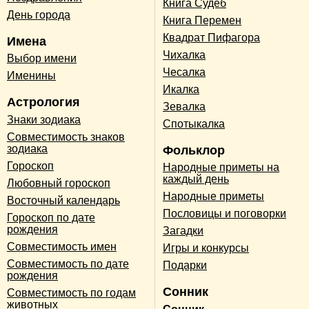
Книга Судеб
День города
Книга Перемен
Квадрат Пифагора
Имена
Чихалка
Выбор имени
Чесалка
Именины
Икалка
Астрология
Зевалка
Знаки зодиака
Спотыкалка
Совместимость знаков
зодиака
Фольклор
Гороскоп
Народные приметы на
каждый день
Любовный гороскоп
Народные приметы
Восточный календарь
Пословицы и поговорки
Гороскоп по дате
рождения
Загадки
Совместимость имен
Игры и конкурсы
Совместимость по дате
Подарки
рождения
Сонник
Совместимость по годам
животных