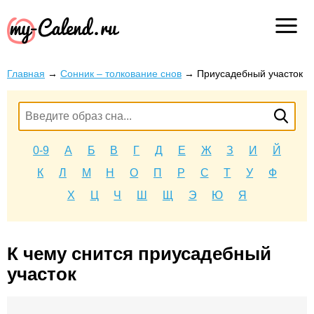
Главная
→
Сонник – толкование снов
→
Приусадебный участок
0-9
А
Б
В
Г
Д
Е
Ж
З
И
Й
К
Л
М
Н
О
П
Р
С
Т
У
Ф
Х
Ц
Ч
Ш
Щ
Э
Ю
Я
К чему снится приусадебный
участок