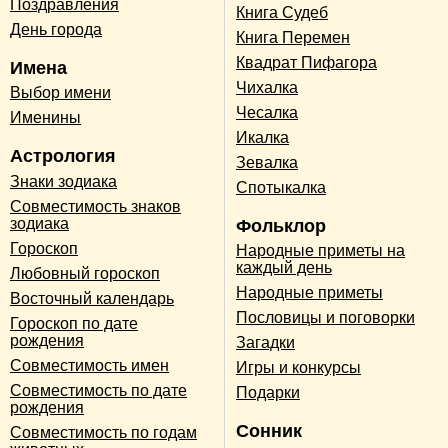
Поздравления
Книга Судеб
День города
Книга Перемен
Квадрат Пифагора
Имена
Чихалка
Выбор имени
Чесалка
Именины
Икалка
Астрология
Зевалка
Знаки зодиака
Спотыкалка
Совместимость знаков
зодиака
Фольклор
Гороскоп
Народные приметы на
каждый день
Любовный гороскоп
Народные приметы
Восточный календарь
Пословицы и поговорки
Гороскоп по дате
рождения
Загадки
Совместимость имен
Игры и конкурсы
Совместимость по дате
Подарки
рождения
Сонник
Совместимость по годам