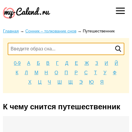
Главная
→
Сонник – толкование снов
→
Путешественник
0-9
А
Б
В
Г
Д
Е
Ж
З
И
Й
К
Л
М
Н
О
П
Р
С
Т
У
Ф
Х
Ц
Ч
Ш
Щ
Э
Ю
Я
К чему снится путешественник