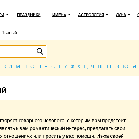
РИ
ПРАЗДНИКИ
ИМЕНА
АСТРОЛОГИЯ
ЛУНА
→
Пьяный
Й
К
Л
М
Н
О
П
Р
С
Т
У
Ф
Х
Ц
Ч
Ш
Щ
Э
Ю
Я
ый
творяет коварного человека, с которым вам предстоит
оявлять к вам романтический интерес, предлагать свои
их отношениях или просить у вас помощи. Из-за своей