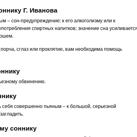
ннику Г. Иванова
ым – сон-предупреждение: к его алкоголизму или к
употребления спиртных напитков; значение сна усиливается
бошем.
 порча, сглаз или проклятие, вам необходима помощь
оннику
рьезному обвинению.
ннику
ь себя совершенно пьяным – к большой, серьезной
загладить.
му соннику