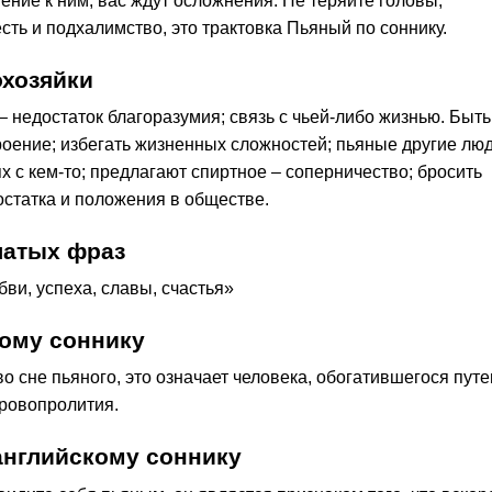
ние к ним, вас ждут осложнения. Не теряйте головы,
ть и подхалимство, это трактовка Пьяный по соннику.
охозяйки
 недостаток благоразумия; связь с чьей-либо жизнью. Быть
оение; избегать жизненных сложностей; пьяные другие лю
 с кем-то; предлагают спиртное – соперничество; бросить
остатка и положения в обществе.
латых фраз
и, успеха, славы, счастья»
ому соннику
во сне пьяного, это означает человека, обогатившегося пут
кровопролития.
английскому соннику