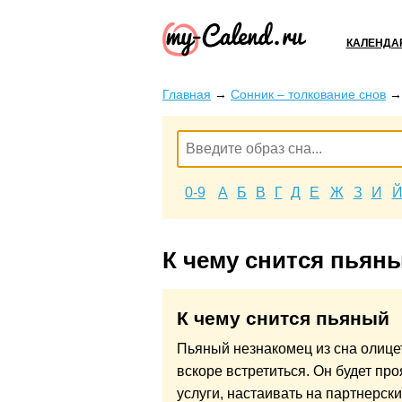
КАЛЕНДА
Главная
→
Сонник – толкование снов
0-9
А
Б
В
Г
Д
Е
Ж
З
И
К чему снится пьян
К чему снится пьяный
Пьяный незнакомец из сна олице
вскоре встретиться. Он будет пр
услуги, настаивать на партнерск