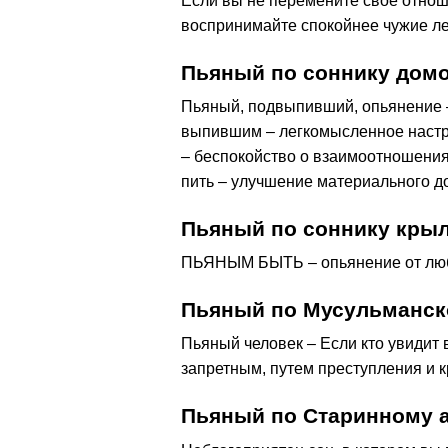
Если вы не перемените свое отноше
воспринимайте спокойнее чужие лес
Пьяный по соннику дом
Пьяный, подвыпивший, опьянение –
выпившим – легкомысленное настр
– беспокойство о взаимоотношениях
пить – улучшение материального д
Пьяный по соннику кры
ПЬЯНЫМ БЫТЬ – опьянение от любв
Пьяный по Мусульманск
Пьяный человек – Если кто увидит 
запретным, путем преступления и 
Пьяный по Старинному 