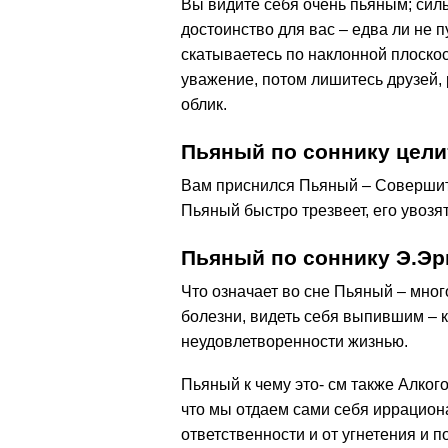
Вы видите себя очень пьяным; силы 
достоинство для вас – едва ли не п
скатываетесь по наклонной плоскос
уважение, потом лишитесь друзей, 
облик.
Пьяный по соннику цел
Вам приснился Пьяный – Совершите
Пьяный быстро трезвеет, его увозя
Пьяный по соннику Э.Эр
Что означает во сне Пьяный – мног
болезни, видеть себя выпившим – 
неудовлетворенности жизнью.
Пьяный к чему это- см также Алког
что мы отдаем сами себя иррацио
ответственности и от угнетения и п