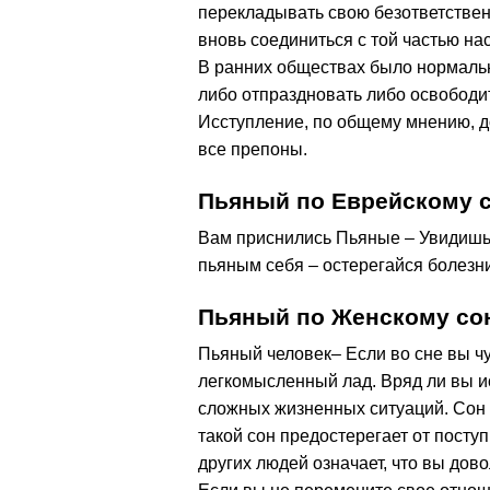
перекладывать свою безответственн
вновь соединиться с той частью на
В ранних обществах было нормальн
либо отпраздновать либо освободи
Исступление, по общему мнению, до
все препоны.
Пьяный по Еврейскому 
Вам приснились Пьяные – Увидишь к
пьяным себя – остерегайся болезни
Пьяный по Женскому со
Пьяный человек– Если во сне вы чу
легкомысленный лад. Вряд ли вы ис
сложных жизненных ситуаций. Сон
такой сон предостерегает от поступ
других людей означает, что вы дов