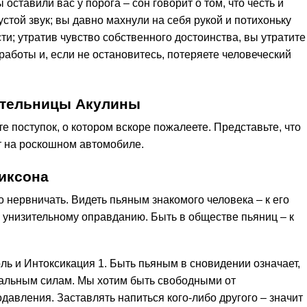
оставили вас у порога – сон говорит о том, что честь и
устой звук; вы давно махнули на себя рукой и потихоньку
ти; утратив чувство собственного достоинства, вы утратите
работы и, если не остановитесь, потеряете человеческий
ительницы Акулины
 поступок, о котором вскоре пожалеете. Представьте, что
т на роскошном автомобиле.
иксона
о нервничать. Видеть пьяным знакомого человека – к его
к унизительному оправданию. Быть в обществе пьяниц – к
оль и Интоксикация 1. Быть пьяным в сновидении означает,
нальным силам. Мы хотим быть свободными от
одавления. Заставлять напиться кого-либо другого – значит