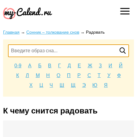
Главная
→
Сонник – толкование снов
→
Радовать
0-9
А
Б
В
Г
Д
Е
Ж
З
И
Й
К
Л
М
Н
О
П
Р
С
Т
У
Ф
Х
Ц
Ч
Ш
Щ
Э
Ю
Я
К чему снится радовать