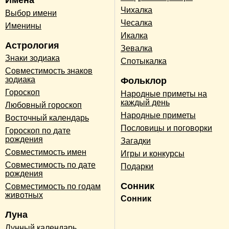
Имена
Чихалка
Выбор имени
Чесалка
Именины
Икалка
Астрология
Зевалка
Знаки зодиака
Спотыкалка
Совместимость знаков
зодиака
Фольклор
Гороскоп
Народные приметы на
каждый день
Любовный гороскоп
Народные приметы
Восточный календарь
Пословицы и поговорки
Гороскоп по дате
рождения
Загадки
Совместимость имен
Игры и конкурсы
Совместимость по дате
Подарки
рождения
Сонник
Совместимость по годам
животных
Сонник
Луна
Лунный календарь