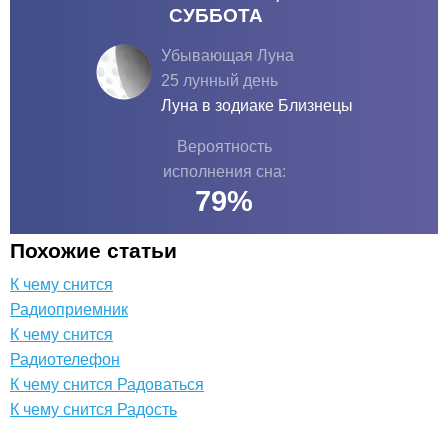
СУББОТА
Убывающая Луна
25 лунный день
Луна в зодиаке
Близнецы
Вероятность
исполнения сна:
79
%
Похожие статьи
К чему снится
Радиоприемник
К чему снится
Радиотелефон
К чему снится Радоваться
К чему снится Радость