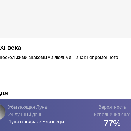
ХІ века
с несколькими знакомыми людьми – знак непременного
дня
Убывающая Луна
Вероятность
24 лунный день
исполнения сна:
77
%
Луна в зодиаке
Близнецы