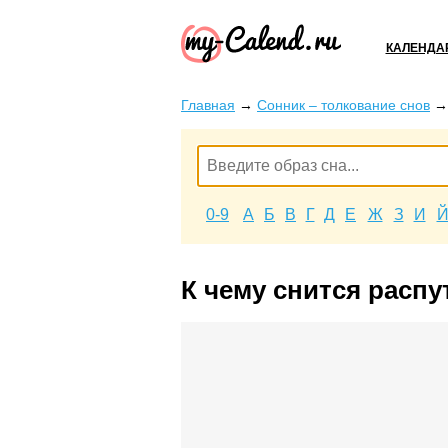
КАЛЕНДА
Главная
→
Сонник – толкование снов
0-9
А
Б
В
Г
Д
Е
Ж
З
И
К чему снится распу