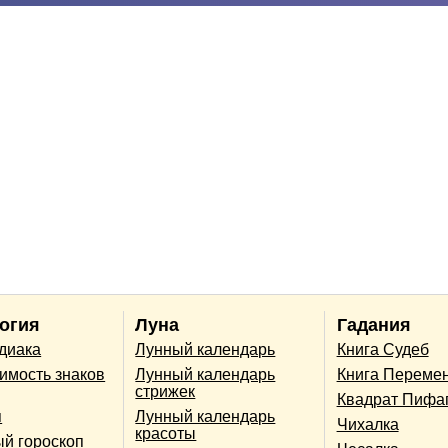
огия
Луна
Гадания
одиака
Лунный календарь
Книга Судеб
имость знаков
Лунный календарь
Книга Переме
стрижек
Квадрат Пифа
п
Лунный календарь
Чихалка
красоты
й гороскоп