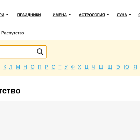
РИ
ПРАЗДНИКИ
ИМЕНА
АСТРОЛОГИЯ
ЛУНА
→
Распутство
Й
К
Л
М
Н
О
П
Р
С
Т
У
Ф
Х
Ц
Ч
Ш
Щ
Э
Ю
Я
тство