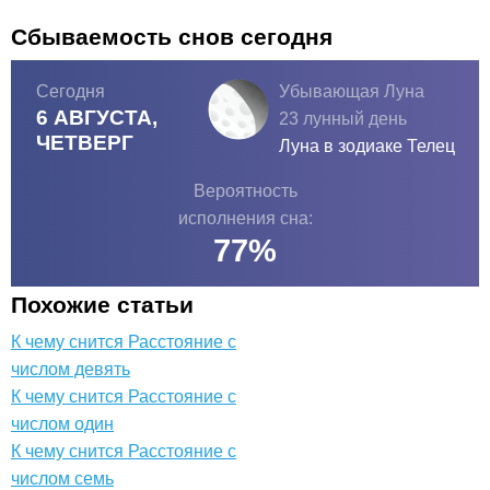
Сбываемость снов сегодня
Сегодня
Убывающая Луна
6 АВГУСТА,
23 лунный день
ЧЕТВЕРГ
Луна в зодиаке
Телец
Вероятность
исполнения сна:
77
%
Похожие статьи
К чему снится Расстояние с
числом девять
К чему снится Расстояние с
числом один
К чему снится Расстояние с
числом семь