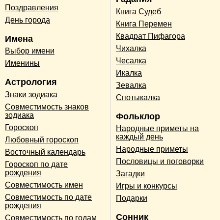
Поздравления
Книга Судеб
День города
Книга Перемен
Квадрат Пифагора
Имена
Чихалка
Выбор имени
Чесалка
Именины
Икалка
Астрология
Зевалка
Знаки зодиака
Спотыкалка
Совместимость знаков
зодиака
Фольклор
Гороскоп
Народные приметы на
каждый день
Любовный гороскоп
Народные приметы
Восточный календарь
Пословицы и поговорки
Гороскоп по дате
рождения
Загадки
Совместимость имен
Игры и конкурсы
Совместимость по дате
Подарки
рождения
Сонник
Совместимость по годам