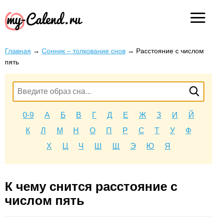
Главная
→
Сонник – толкование снов
→
Расстояние с числом
пять
0-9
А
Б
В
Г
Д
Е
Ж
З
И
Й
К
Л
М
Н
О
П
Р
С
Т
У
Ф
Х
Ц
Ч
Ш
Щ
Э
Ю
Я
К чему снится расстояние с
числом пять