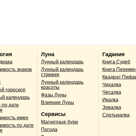
огия
Луна
Гадания
одиака
Лунный календарь
Книга Судеб
имость знаков
Лунный календарь
Книга Переме
стрижек
Квадрат Пифа
п
Лунный календарь
Чихалка
красоты
й гороскоп
Чесалка
Фазы Луны
ый календарь
Икалка
Влияние Луны
 по дате
Зевалка
я
Сервисы
Спотыкалка
имость имен
Магнитные бури
имость по дате
Погода
я