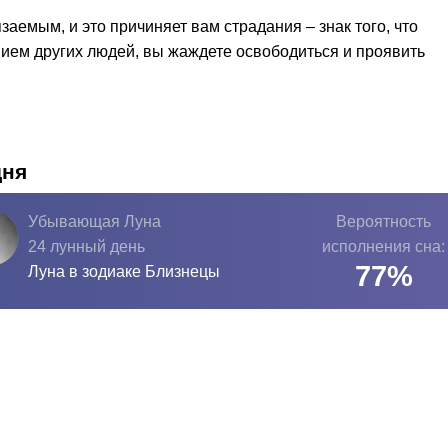
заемым, и это причиняет вам страдания – знак того, что
нием других людей, вы жаждете освободиться и проявить
дня
Убывающая Луна
Вероятность
24 лунный день
исполнения сна:
77
%
Луна в зодиаке
Близнецы