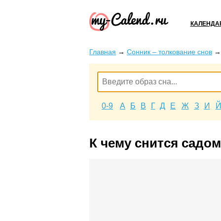
КАЛЕНДА
Главная
→
Сонник – толкование снов
0-9
А
Б
В
Г
Д
Е
Ж
З
И
К чему снится садо