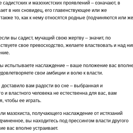
 садистских и мазохистских проявлений – означают, в
рает в них сновидец, его главенствующее или же
также то, как к нему относятся родные (подчиняются или ж
сли вы садист, мучащий свою жертву – значит, по
ствуете свое превосходство, желаете властвовать и над ни
ение.
 вы испытываете наслаждение – ваше положение вас вполн
довлетворяете свои амбиции и волю к власти.
 доставило вам радости во сне – выбранная и
 и властного человека не естественна для вас, вам
, чтобы ее играть.
роли мазохиста, получающего наслаждение от истязаний
дчиненное, вы находитесь под прессингом власти другого
ие вас вполне устраивает.