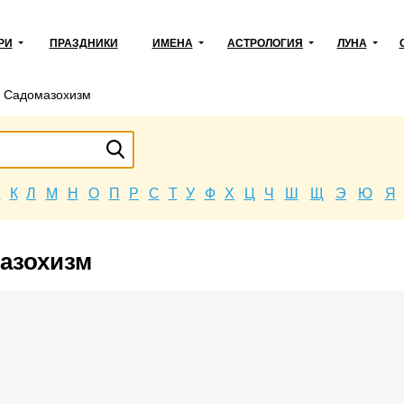
РИ
ПРАЗДНИКИ
ИМЕНА
АСТРОЛОГИЯ
ЛУНА
→
Садомазохизм
Й
К
Л
М
Н
О
П
Р
С
Т
У
Ф
Х
Ц
Ч
Ш
Щ
Э
Ю
Я
мазохизм