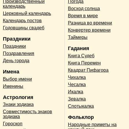
Производственный
Погода
календарь
Восход солнца
Церковный календарь
Время в мире
Календарь постов
Разница во времени
Годовщины свадеб
Конвертер времени
Таймеры
Праздники
Праздники
Гадания
Поздравления
Книга Судеб
День города
Книга Перемен
Квадрат Пифагора
Имена
Чихалка
Выбор имени
Чесалка
Именины
Икалка
Астрология
Зевалка
Знаки зодиака
Спотыкалка
Совместимость знаков
зодиака
Фольклор
Гороскоп
Народные приметы на