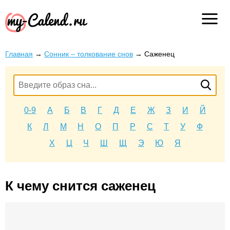
Главная
→
Сонник – толкование снов
→
Саженец
0-9
А
Б
В
Г
Д
Е
Ж
З
И
Й
К
Л
М
Н
О
П
Р
С
Т
У
Ф
Х
Ц
Ч
Ш
Щ
Э
Ю
Я
К чему снится саженец