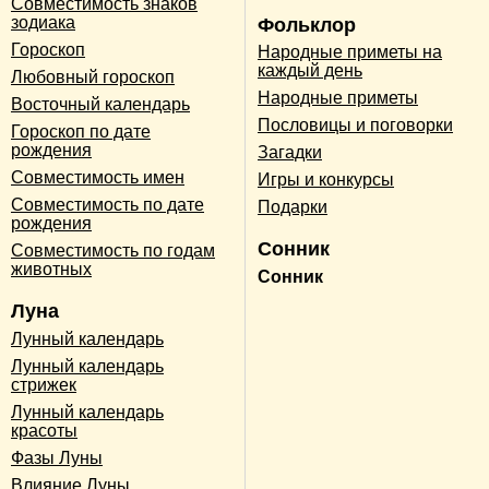
Совместимость знаков
зодиака
Фольклор
Гороскоп
Народные приметы на
каждый день
Любовный гороскоп
Народные приметы
Восточный календарь
Пословицы и поговорки
Гороскоп по дате
рождения
Загадки
Совместимость имен
Игры и конкурсы
Совместимость по дате
Подарки
рождения
Сонник
Совместимость по годам
животных
Сонник
Луна
Лунный календарь
Лунный календарь
стрижек
Лунный календарь
красоты
Фазы Луны
Влияние Луны