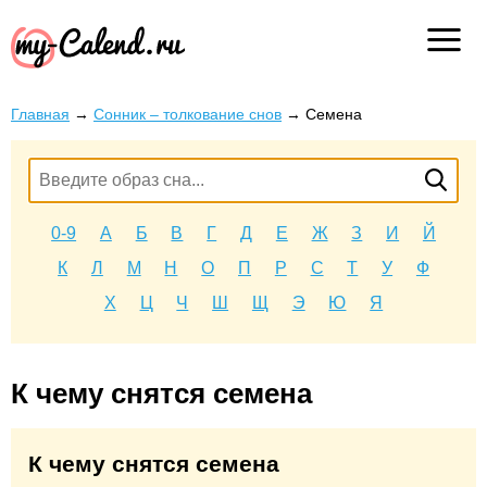
Главная
→
Сонник – толкование снов
→
Семена
0-9
А
Б
В
Г
Д
Е
Ж
З
И
Й
К
Л
М
Н
О
П
Р
С
Т
У
Ф
Х
Ц
Ч
Ш
Щ
Э
Ю
Я
К чему снятся семена
К чему снятся семена