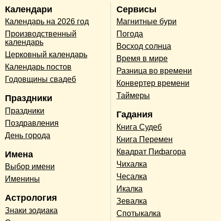
Календари
Сервисы
Календарь на 2026 год
Магнитные бури
Производственный
Погода
календарь
Восход солнца
Церковный календарь
Время в мире
Календарь постов
Разница во времени
Годовщины свадеб
Конвертер времени
Таймеры
Праздники
Праздники
Гадания
Поздравления
Книга Судеб
День города
Книга Перемен
Квадрат Пифагора
Имена
Чихалка
Выбор имени
Чесалка
Именины
Икалка
Астрология
Зевалка
Знаки зодиака
Спотыкалка