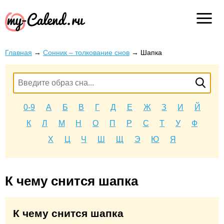
Главная
→
Сонник – толкование снов
→
Шапка
0-9
А
Б
В
Г
Д
Е
Ж
З
И
Й
К
Л
М
Н
О
П
Р
С
Т
У
Ф
Х
Ц
Ч
Ш
Щ
Э
Ю
Я
К чему снится шапка
К чему снится шапка