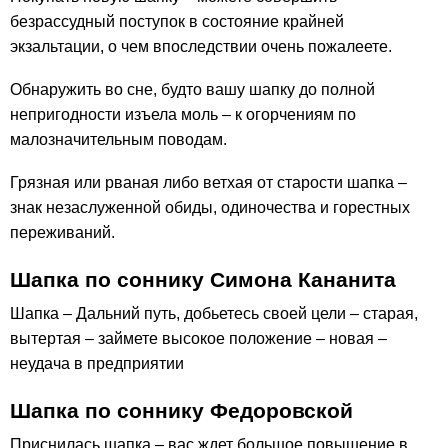
безрассудный поступок в состояние крайней
экзальтации, о чем впоследствии очень пожалеете.
Обнаружить во сне, будто вашу шапку до полной
непригодности изъела моль – к огорчениям по
малозначительным поводам.
Грязная или рваная либо ветхая от старости шапка –
знак незаслуженной обиды, одиночества и горестных
переживаний.
Шапка по соннику Симона Кананита
Шапка – Дальний путь, добьетесь своей цели – старая,
вытертая – займете высокое положение – новая –
неудача в предприятии
Шапка по соннику Федоровской
Приснилась шапка – вас ждет большое повышение в