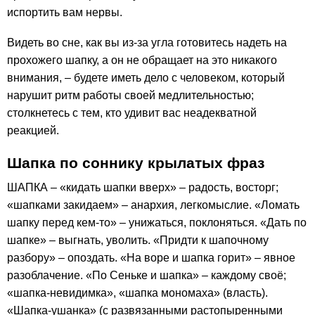
испортить вам нервы.
Видеть во сне, как вы из-за угла готовитесь надеть на
прохожего шапку, а он не обращает на это никакого
внимания, – будете иметь дело с человеком, который
нарушит ритм работы своей медлительностью;
столкнетесь с тем, кто удивит вас неадекватной
реакцией.
Шапка по соннику крылатых фраз
ШАПКА – «кидать шапки вверх» – радость, восторг;
«шапками закидаем» – анархия, легкомыслие. «Ломать
шапку перед кем-то» – унижаться, поклоняться. «Дать по
шапке» – выгнать, уволить. «Придти к шапочному
разбору» – опоздать. «На воре и шапка горит» – явное
разоблачение. «По Сеньке и шапка» – каждому своё;
«шапка-невидимка», «шапка мономаха» (власть).
«Шапка-ушанка» (с развязанными растопыренными