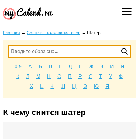
Главная
→
Сонник – толкование снов
→
Шатер
0-9
А
Б
В
Г
Д
Е
Ж
З
И
Й
К
Л
М
Н
О
П
Р
С
Т
У
Ф
Х
Ц
Ч
Ш
Щ
Э
Ю
Я
К чему снится шатер