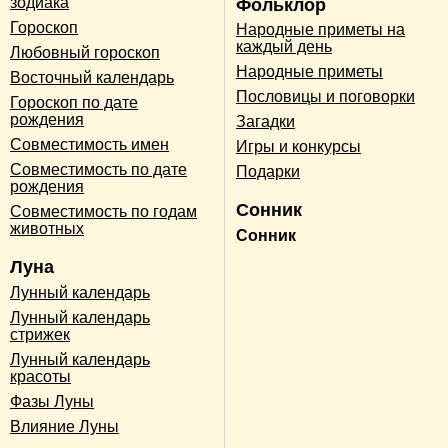
зодиака
Фольклор
Гороскоп
Народные приметы на
каждый день
Любовный гороскоп
Народные приметы
Восточный календарь
Пословицы и поговорки
Гороскоп по дате
рождения
Загадки
Совместимость имен
Игры и конкурсы
Совместимость по дате
Подарки
рождения
Сонник
Совместимость по годам
животных
Сонник
Луна
Лунный календарь
Лунный календарь
стрижек
Лунный календарь
красоты
Фазы Луны
Влияние Луны