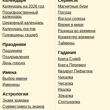
Календари
Сервисы
Календарь на 2026 год
Магнитные бури
Производственный
Погода
календарь
Восход солнца
Церковный календарь
Время в мире
Календарь постов
Разница во времени
Годовщины свадеб
Конвертер времени
Таймеры
Праздники
Праздники
Гадания
Поздравления
Книга Судеб
День города
Книга Перемен
Квадрат Пифагора
Имена
Чихалка
Выбор имени
Чесалка
Именины
Икалка
Астрология
Зевалка
Знаки зодиака
Спотыкалка
Совместимость знаков