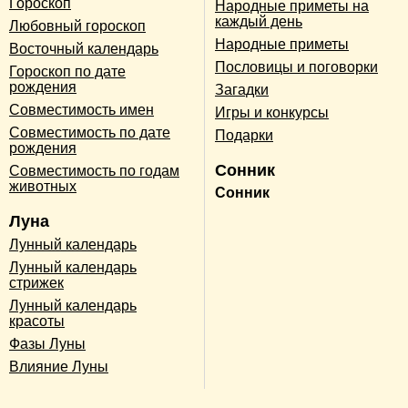
Гороскоп
Народные приметы на
каждый день
Любовный гороскоп
Народные приметы
Восточный календарь
Пословицы и поговорки
Гороскоп по дате
рождения
Загадки
Совместимость имен
Игры и конкурсы
Совместимость по дате
Подарки
рождения
Сонник
Совместимость по годам
животных
Сонник
Луна
Лунный календарь
Лунный календарь
стрижек
Лунный календарь
красоты
Фазы Луны
Влияние Луны