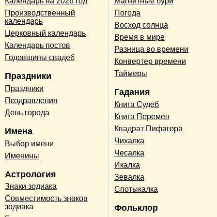
Календарь на 2026 год
Магнитные бури
Производственный
Погода
календарь
Восход солнца
Церковный календарь
Время в мире
Календарь постов
Разница во времени
Годовщины свадеб
Конвертер времени
Таймеры
Праздники
Праздники
Гадания
Поздравления
Книга Судеб
День города
Книга Перемен
Квадрат Пифагора
Имена
Чихалка
Выбор имени
Чесалка
Именины
Икалка
Астрология
Зевалка
Знаки зодиака
Спотыкалка
Совместимость знаков
зодиака
Фольклор