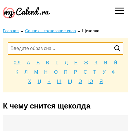
Главная
→
Сонник – толкование снов
→
Щеколда
0-9
А
Б
В
Г
Д
Е
Ж
З
И
Й
К
Л
М
Н
О
П
Р
С
Т
У
Ф
Х
Ц
Ч
Ш
Щ
Э
Ю
Я
К чему снится щеколда