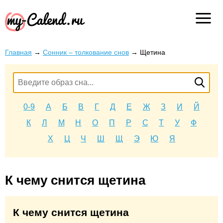
Главная
→
Сонник – толкование снов
→
Щетина
0-9
А
Б
В
Г
Д
Е
Ж
З
И
Й
К
Л
М
Н
О
П
Р
С
Т
У
Ф
Х
Ц
Ч
Ш
Щ
Э
Ю
Я
К чему снится щетина
К чему снится щетина