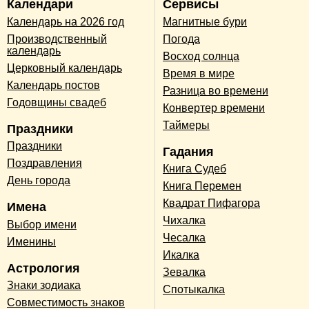
Календари
Сервисы
Календарь на 2026 год
Магнитные бури
Производственный
Погода
календарь
Восход солнца
Церковный календарь
Время в мире
Календарь постов
Разница во времени
Годовщины свадеб
Конвертер времени
Таймеры
Праздники
Праздники
Гадания
Поздравления
Книга Судеб
День города
Книга Перемен
Квадрат Пифагора
Имена
Чихалка
Выбор имени
Чесалка
Именины
Икалка
Астрология
Зевалка
Знаки зодиака
Спотыкалка
Совместимость знаков