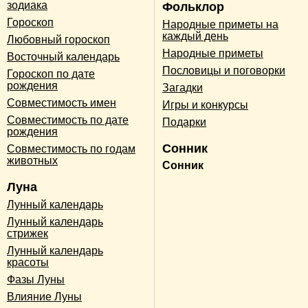
зодиака
Фольклор
Гороскоп
Народные приметы на
каждый день
Любовный гороскоп
Народные приметы
Восточный календарь
Пословицы и поговорки
Гороскоп по дате
рождения
Загадки
Совместимость имен
Игры и конкурсы
Совместимость по дате
Подарки
рождения
Сонник
Совместимость по годам
животных
Сонник
Луна
Лунный календарь
Лунный календарь
стрижек
Лунный календарь
красоты
Фазы Луны
Влияние Луны